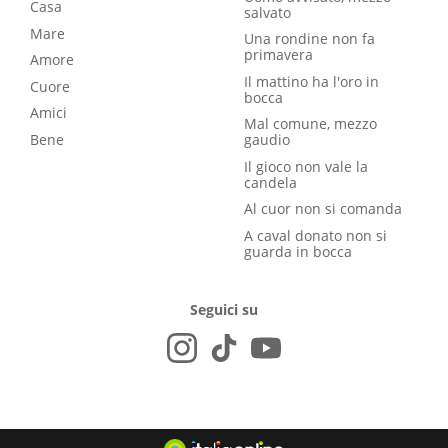
Casa
salvato
Mare
Una rondine non fa
primavera
Amore
Il mattino ha l'oro in
Cuore
bocca
Amici
Mal comune, mezzo
Bene
gaudio
Il gioco non vale la
candela
Al cuor non si comanda
A caval donato non si
guarda in bocca
Seguici su