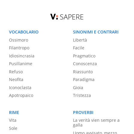
SAPERE
VOCABOLARIO
SINONIMI E CONTRARI
Ossimoro
Libertà
Filantropo
Facile
Idiosincrasia
Pragmatico
Pusillanime
Conoscenza
Refuso
Riassunto
Neofita
Paradigma
Iconoclasta
Gioia
Apotropaico
Tristezza
RIME
PROVERBI
Vita
La verità vien sempre a
galla
Sole
Uomo avvisato, mezzo