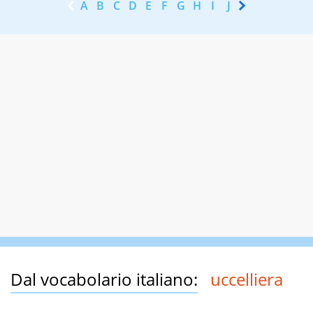
A
B
C
D
E
F
G
H
I
J
K
L
M
N
Dal vocabolario italiano:
uccelliera