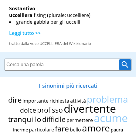
Sostantivo
uccelliera
f sing
(plurale: uccelliere)
grande gabbia per gli uccelli
Leggi tutto >>
tratto dalla voce UCCELLIERA del Wikizionario
I sinonimi più ricercati
problema
dire
importante
richiesta
attività
divertente
prolisso
dolce
acume
tranquillo
difficile
permettere
amore
fare
particolare
bello
inerme
paura