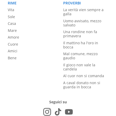
RIME
PROVERBI
Vita
La verità vien sempre a
galla
Sole
Uomo avvisato, mezzo
Casa
salvato
Mare
Una rondine non fa
primavera
Amore
Il mattino ha l'oro in
Cuore
bocca
Amici
Mal comune, mezzo
Bene
gaudio
Il gioco non vale la
candela
Al cuor non si comanda
A caval donato non si
guarda in bocca
Seguici su