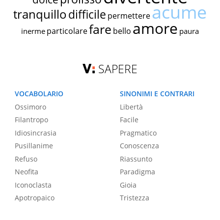
acume
tranquillo
difficile
permettere
amore
fare
particolare
bello
inerme
paura
SAPERE
VOCABOLARIO
SINONIMI E CONTRARI
Ossimoro
Libertà
Filantropo
Facile
Idiosincrasia
Pragmatico
Pusillanime
Conoscenza
Refuso
Riassunto
Neofita
Paradigma
Iconoclasta
Gioia
Apotropaico
Tristezza