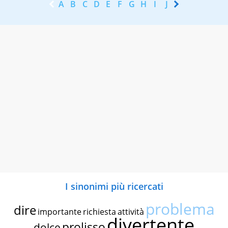
A
B
C
D
E
F
G
H
I
J
K
L
M
N
I sinonimi più ricercati
problema
dire
importante
richiesta
attività
divertente
prolisso
dolce