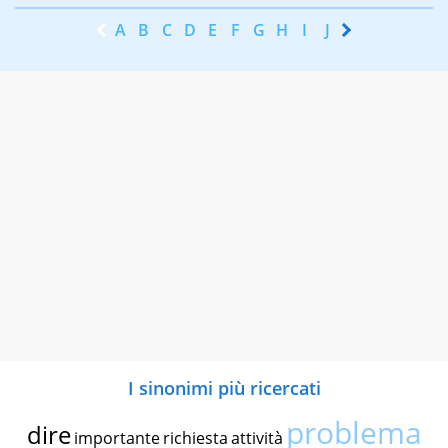
A
B
C
D
E
F
G
H
I
J
K
L
M
N
I sinonimi più ricercati
problema
dire
importante
richiesta
attività