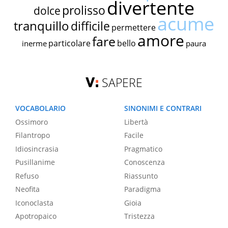
divertente
prolisso
dolce
acume
tranquillo
difficile
permettere
amore
fare
particolare
bello
inerme
paura
SAPERE
VOCABOLARIO
SINONIMI E CONTRARI
Ossimoro
Libertà
Filantropo
Facile
Idiosincrasia
Pragmatico
Pusillanime
Conoscenza
Refuso
Riassunto
Neofita
Paradigma
Iconoclasta
Gioia
Apotropaico
Tristezza