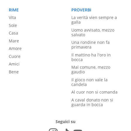
RIME
PROVERBI
Vita
La verità vien sempre a
galla
Sole
Uomo avvisato, mezzo
Casa
salvato
Mare
Una rondine non fa
primavera
Amore
Il mattino ha l'oro in
Cuore
bocca
Amici
Mal comune, mezzo
Bene
gaudio
Il gioco non vale la
candela
Al cuor non si comanda
A caval donato non si
guarda in bocca
Seguici su