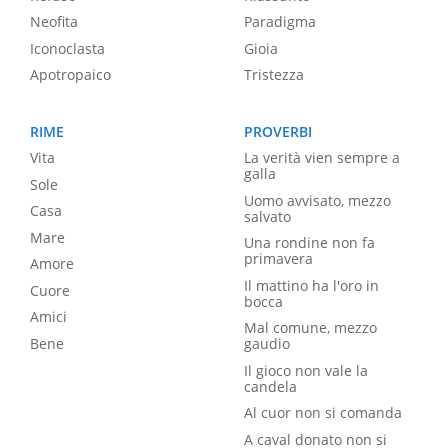
Neofita
Paradigma
Iconoclasta
Gioia
Apotropaico
Tristezza
RIME
PROVERBI
Vita
La verità vien sempre a
galla
Sole
Uomo avvisato, mezzo
Casa
salvato
Mare
Una rondine non fa
primavera
Amore
Il mattino ha l'oro in
Cuore
bocca
Amici
Mal comune, mezzo
Bene
gaudio
Il gioco non vale la
candela
Al cuor non si comanda
A caval donato non si