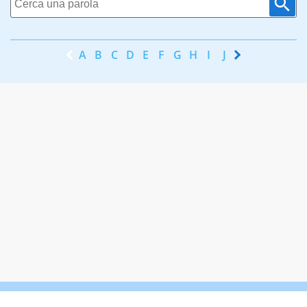
A
B
C
D
E
F
G
H
I
J
K
L
M
N