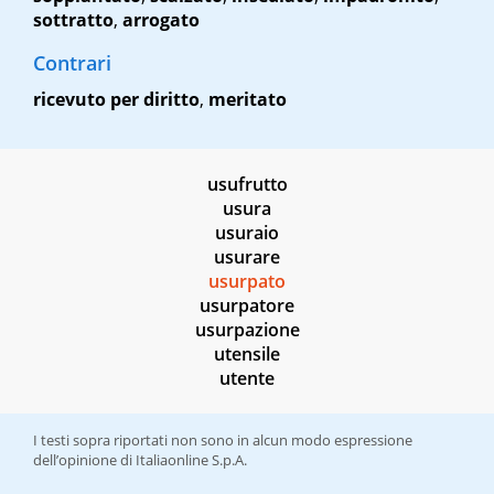
sottratto
,
arrogato
Contrari
ricevuto per diritto
,
meritato
usufrutto
usura
usuraio
usurare
usurpato
usurpatore
usurpazione
utensile
utente
I testi sopra riportati non sono in alcun modo espressione
dell’opinione di Italiaonline S.p.A.