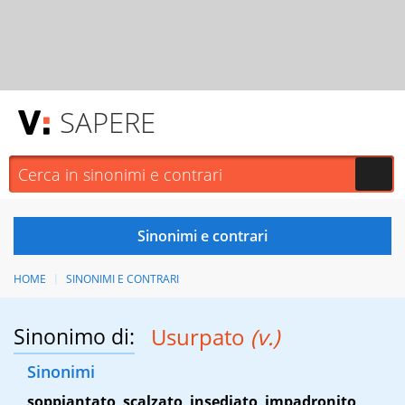
SAPERE
HOME
SINONIMI E CONTRARI
Sinonimo di:
Usurpato
(v.)
Sinonimi
soppiantato
,
scalzato
,
insediato
,
impadronito
,