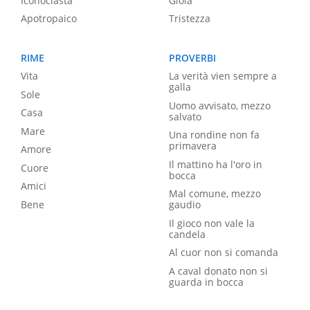
Iconoclasta
Gioia
Apotropaico
Tristezza
RIME
PROVERBI
Vita
La verità vien sempre a
galla
Sole
Uomo avvisato, mezzo
Casa
salvato
Mare
Una rondine non fa
primavera
Amore
Il mattino ha l'oro in
Cuore
bocca
Amici
Mal comune, mezzo
Bene
gaudio
Il gioco non vale la
candela
Al cuor non si comanda
A caval donato non si
guarda in bocca