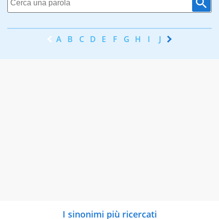
A
B
C
D
E
F
G
H
I
J
K
L
M
N
I sinonimi più ricercati