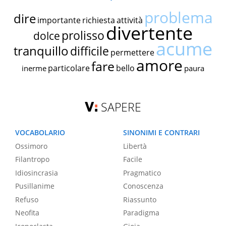
problema
dire
importante
richiesta
attività
divertente
prolisso
dolce
acume
tranquillo
difficile
permettere
amore
fare
particolare
bello
inerme
paura
SAPERE
VOCABOLARIO
SINONIMI E CONTRARI
Ossimoro
Libertà
Filantropo
Facile
Idiosincrasia
Pragmatico
Pusillanime
Conoscenza
Refuso
Riassunto
Neofita
Paradigma