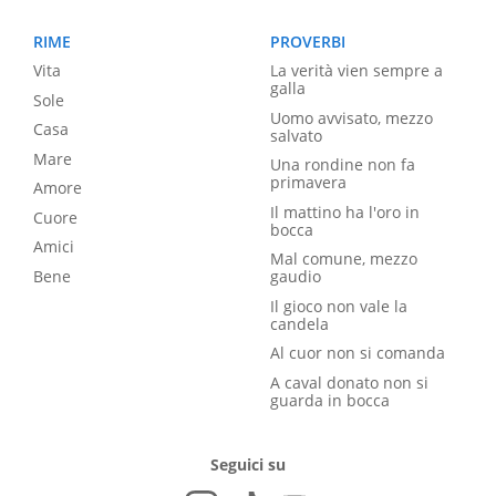
RIME
PROVERBI
Vita
La verità vien sempre a
galla
Sole
Uomo avvisato, mezzo
Casa
salvato
Mare
Una rondine non fa
primavera
Amore
Il mattino ha l'oro in
Cuore
bocca
Amici
Mal comune, mezzo
Bene
gaudio
Il gioco non vale la
candela
Al cuor non si comanda
A caval donato non si
guarda in bocca
Seguici su