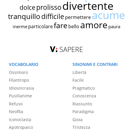
divertente
prolisso
dolce
acume
tranquillo
difficile
permettere
amore
fare
particolare
bello
inerme
paura
SAPERE
VOCABOLARIO
SINONIMI E CONTRARI
Ossimoro
Libertà
Filantropo
Facile
Idiosincrasia
Pragmatico
Pusillanime
Conoscenza
Refuso
Riassunto
Neofita
Paradigma
Iconoclasta
Gioia
Apotropaico
Tristezza