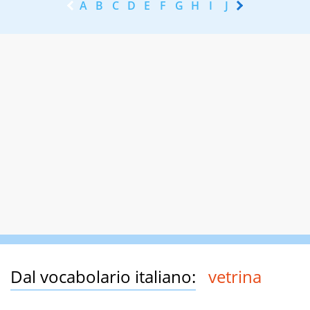
A
B
C
D
E
F
G
H
I
J
K
L
M
N
Dal vocabolario italiano:
vetrina