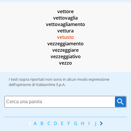
vettore
vettovaglia
vettovagliamento
vettura
vetusto
vezzeggiamento
vezzeggiare
vezzeggiativo
vezzo
I testi sopra riportati non sono in alcun modo espressione
dell’opinione di Italiaonline S.p.A.
A
B
C
D
E
F
G
H
I
J
K
L
M
N