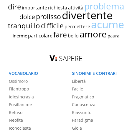
problema
dire
importante
richiesta
attività
divertente
prolisso
dolce
acume
tranquillo
difficile
permettere
amore
fare
particolare
bello
inerme
paura
SAPERE
VOCABOLARIO
SINONIMI E CONTRARI
Ossimoro
Libertà
Filantropo
Facile
Idiosincrasia
Pragmatico
Pusillanime
Conoscenza
Refuso
Riassunto
Neofita
Paradigma
Iconoclasta
Gioia