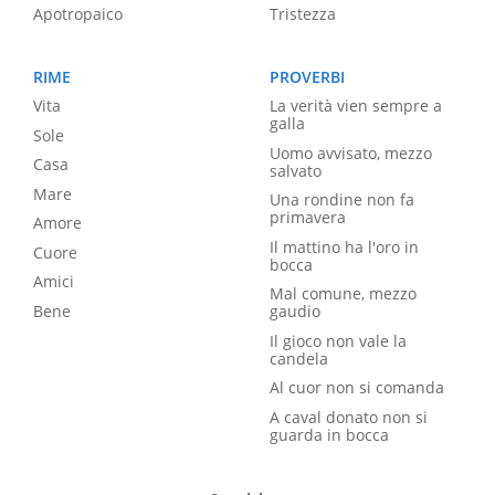
Apotropaico
Tristezza
RIME
PROVERBI
Vita
La verità vien sempre a
galla
Sole
Uomo avvisato, mezzo
Casa
salvato
Mare
Una rondine non fa
primavera
Amore
Il mattino ha l'oro in
Cuore
bocca
Amici
Mal comune, mezzo
Bene
gaudio
Il gioco non vale la
candela
Al cuor non si comanda
A caval donato non si
guarda in bocca