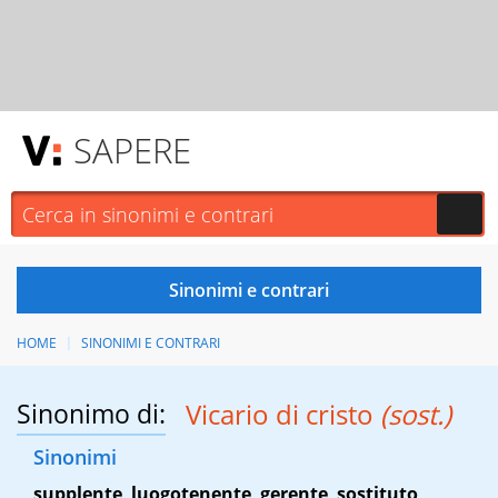
SAPERE
HOME
SINONIMI E CONTRARI
Sinonimo di:
Vicario di cristo
(sost.)
Sinonimi
supplente
,
luogotenente
,
gerente
,
sostituto
,