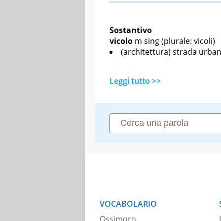
Sostantivo
vicolo
m sing
(plurale: vicoli)
(architettura) strada urba
Leggi tutto >>
VOCABOLARIO
Ossimoro