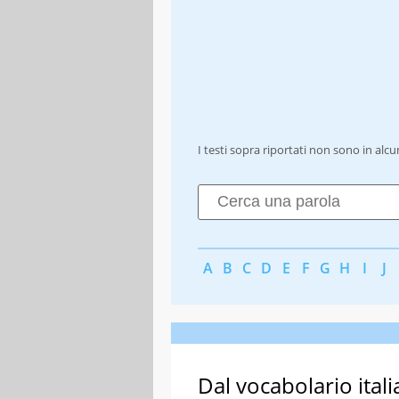
I testi sopra riportati non sono in alc
A
B
C
D
E
F
G
H
I
J
Dal vocabolario itali