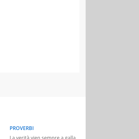
PROVERBI
La verità vien sempre a galla