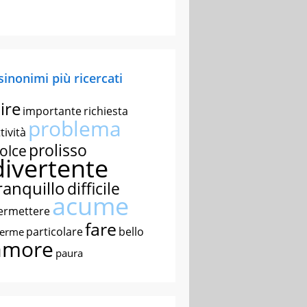
 sinonimi più ricercati
ire
importante
richiesta
problema
tività
prolisso
olce
divertente
ranquillo
difficile
acume
ermettere
fare
particolare
bello
nerme
amore
paura