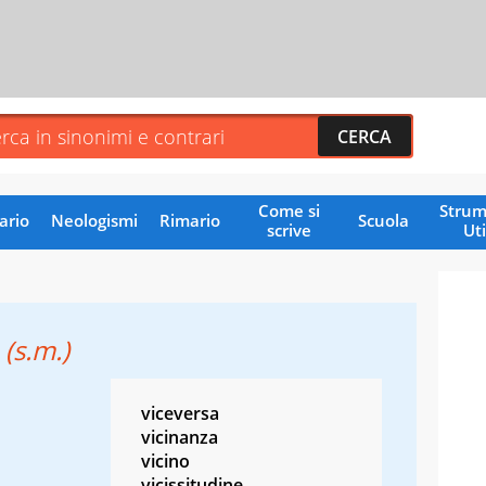
Come si
Strum
ario
Neologismi
Rimario
Scuola
scrive
Uti
o
(s.m.)
viceversa
vicinanza
vicino
vicissitudine