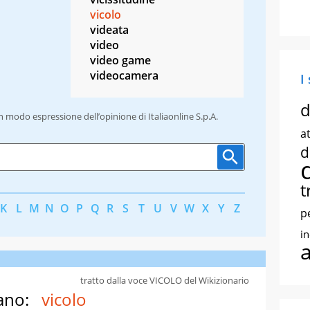
vicolo
videata
video
video game
videocamera
I
d
un modo espressione dell’opinione di Italiaonline S.p.A.
at
d
t
K
L
M
N
O
P
Q
R
S
T
U
V
W
X
Y
Z
p
i
tratto dalla voce VICOLO del Wikizionario
ano:
vicolo