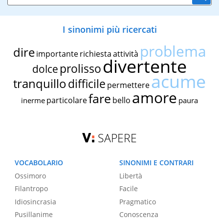
I sinonimi più ricercati
problema
dire
importante
richiesta
attività
divertente
prolisso
dolce
acume
tranquillo
difficile
permettere
amore
fare
particolare
bello
inerme
paura
SAPERE
VOCABOLARIO
SINONIMI E CONTRARI
Ossimoro
Libertà
Filantropo
Facile
Idiosincrasia
Pragmatico
Pusillanime
Conoscenza