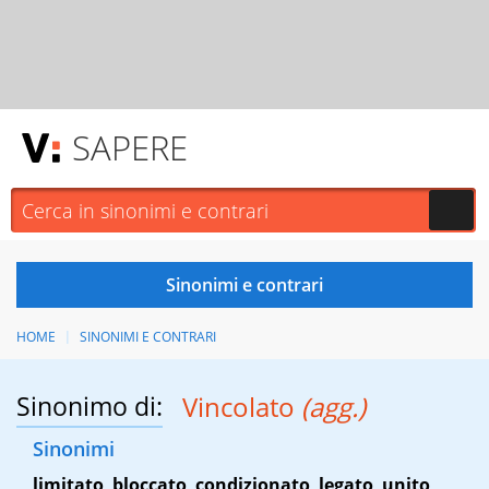
SAPERE
HOME
SINONIMI E CONTRARI
Sinonimo di:
Vincolato
(agg.)
Sinonimi
limitato
,
bloccato
,
condizionato
,
legato
,
unito
,