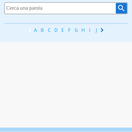
A
B
C
D
E
F
G
H
I
J
K
L
M
N