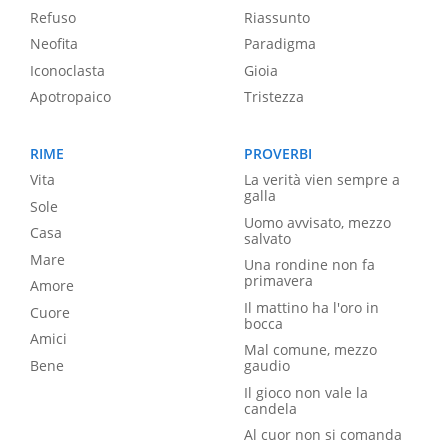
Refuso
Riassunto
Neofita
Paradigma
Iconoclasta
Gioia
Apotropaico
Tristezza
RIME
PROVERBI
Vita
La verità vien sempre a
galla
Sole
Uomo avvisato, mezzo
Casa
salvato
Mare
Una rondine non fa
primavera
Amore
Il mattino ha l'oro in
Cuore
bocca
Amici
Mal comune, mezzo
Bene
gaudio
Il gioco non vale la
candela
Al cuor non si comanda