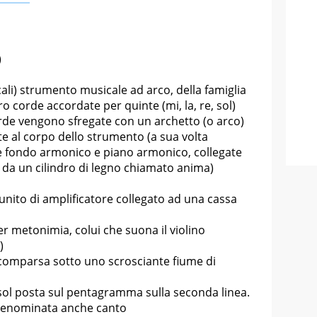
)
li) strumento musicale ad arco, della famiglia
ttro corde accordate per quinte (
mi
,
la
,
re
,
sol
)
orde vengono sfregate con un archetto (o arco)
tte al corpo dello strumento (a sua volta
e
fondo armonico
e
piano armonico
, collegate
 e da un cilindro di legno chiamato anima)
munito di amplificatore collegato ad una cassa
r metonimia, colui che suona il violino
)
 comparsa sotto uno scrosciante fiume di
i sol posta sul pentagramma sulla seconda linea.
è denominata anche canto