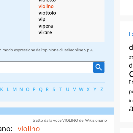
violino
viottolo
vip
vipera
virare
I
d
un modo espressione dell’opinione di Italiaonline S.p.A.
at
d
t
K
L
M
N
O
P
Q
R
S
T
U
V
W
X
Y
Z
p
i
tratto dalla voce VIOLINO del Wikizionario
ano:
violino