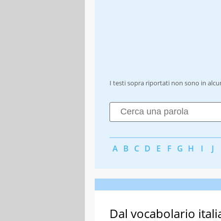
I testi sopra riportati non sono in alc
A
B
C
D
E
F
G
H
I
J
Dal vocabolario itali