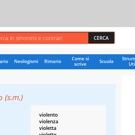
Come si
Strum
ario
Neologismi
Rimario
Scuola
scrive
Uti
no
(s.m.)
violento
violenza
violetta
violetto