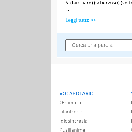
(familiare) (scherzoso) (set
...
Leggi tutto >>
VOCABOLARIO
Ossimoro
Filantropo
Idiosincrasia
Pusillanime