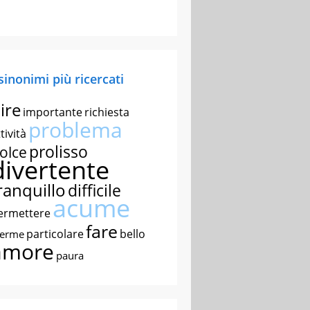
 sinonimi più ricercati
ire
importante
richiesta
problema
tività
prolisso
olce
divertente
ranquillo
difficile
acume
ermettere
fare
particolare
bello
nerme
amore
paura