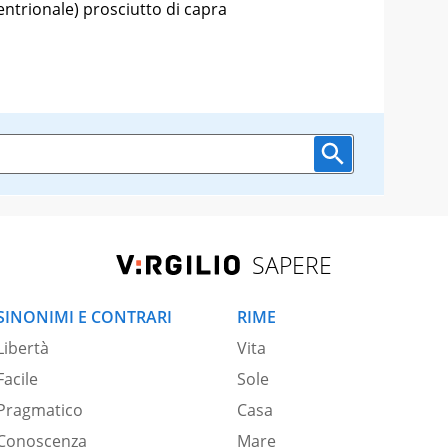
tentrionale) prosciutto di capra
SAPERE
SINONIMI E CONTRARI
RIME
Libertà
Vita
Facile
Sole
Pragmatico
Casa
Conoscenza
Mare