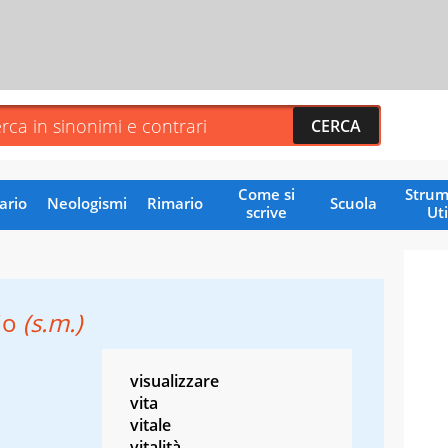
Come si
Strum
ario
Neologismi
Rimario
Scuola
scrive
Uti
zio
(s.m.)
visualizzare
vita
vitale
vitalità