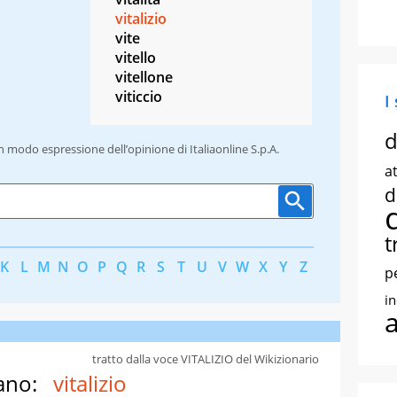
vitalizio
vite
vitello
vitellone
viticcio
I
d
un modo espressione dell’opinione di Italiaonline S.p.A.
at
d
t
K
L
M
N
O
P
Q
R
S
T
U
V
W
X
Y
Z
p
i
tratto dalla voce VITALIZIO del Wikizionario
ano:
vitalizio