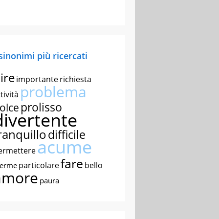
 sinonimi più ricercati
ire
importante
richiesta
problema
tività
prolisso
olce
divertente
ranquillo
difficile
acume
ermettere
fare
particolare
bello
nerme
amore
paura