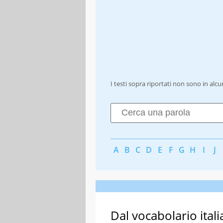
I testi sopra riportati non sono in alc
A
B
C
D
E
F
G
H
I
J
Dal vocabolario itali