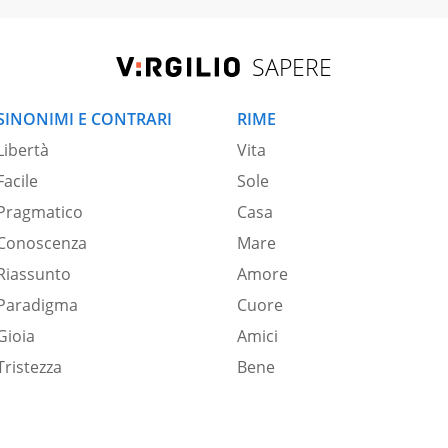
SAPERE
SINONIMI E CONTRARI
RIME
Libertà
Vita
Facile
Sole
Pragmatico
Casa
Conoscenza
Mare
Riassunto
Amore
Paradigma
Cuore
Gioia
Amici
Tristezza
Bene