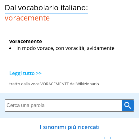
Dal vocabolario italiano:
voracemente
voracemente
in modo vorace, con voracità; avidamente
Leggi tutto >>
tratto dalla voce VORACEMENTE del Wikizionario
I sinonimi più ricercati