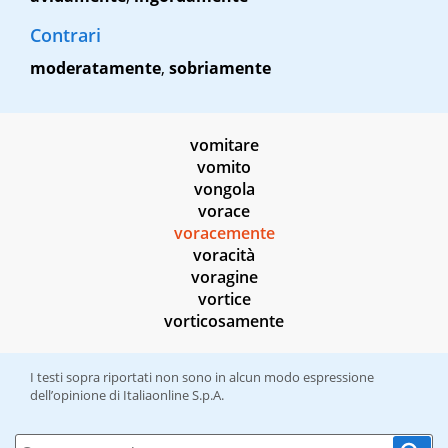
Contrari
moderatamente
,
sobriamente
vomitare
vomito
vongola
vorace
voracemente
voracità
voragine
vortice
vorticosamente
I testi sopra riportati non sono in alcun modo espressione
dell’opinione di Italiaonline S.p.A.