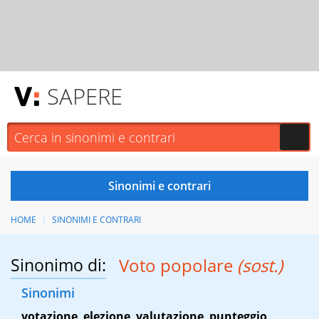
SAPERE
HOME
SINONIMI E CONTRARI
Sinonimo di:
Voto popolare
(sost.)
Sinonimi
votazione
,
elezione
,
valutazione
,
punteggio
,