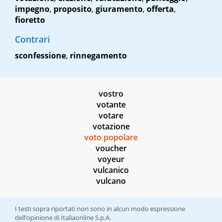
impegno
,
proposito
,
giuramento
,
offerta
,
fioretto
Contrari
sconfessione
,
rinnegamento
vostro
votante
votare
votazione
voto popolare
voucher
voyeur
vulcanico
vulcano
I testi sopra riportati non sono in alcun modo espressione
dell’opinione di Italiaonline S.p.A.