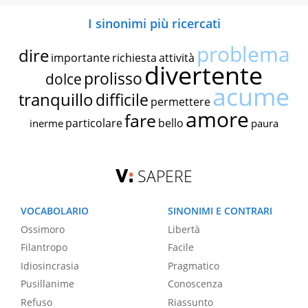
I sinonimi più ricercati
problema
dire
importante
richiesta
attività
divertente
prolisso
dolce
acume
tranquillo
difficile
permettere
amore
fare
particolare
bello
inerme
paura
SAPERE
VOCABOLARIO
SINONIMI E CONTRARI
Ossimoro
Libertà
Filantropo
Facile
Idiosincrasia
Pragmatico
Pusillanime
Conoscenza
Refuso
Riassunto