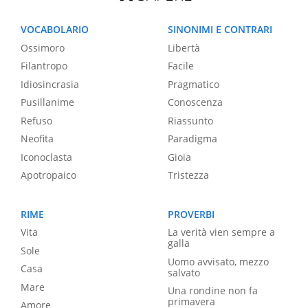
VOCABOLARIO
SINONIMI E CONTRARI
Ossimoro
Libertà
Filantropo
Facile
Idiosincrasia
Pragmatico
Pusillanime
Conoscenza
Refuso
Riassunto
Neofita
Paradigma
Iconoclasta
Gioia
Apotropaico
Tristezza
RIME
PROVERBI
Vita
La verità vien sempre a
galla
Sole
Uomo avvisato, mezzo
Casa
salvato
Mare
Una rondine non fa
primavera
Amore