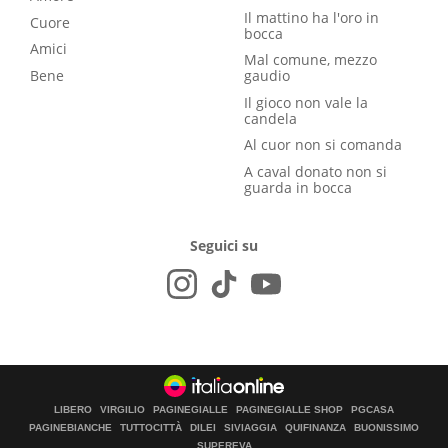
Il mattino ha l'oro in
Cuore
bocca
Amici
Mal comune, mezzo
Bene
gaudio
Il gioco non vale la
candela
Al cuor non si comanda
A caval donato non si
guarda in bocca
Seguici su
LIBERO
VIRGILIO
PAGINEGIALLE
PAGINEGIALLE SHOP
PGCASA
PAGINEBIANCHE
TUTTOCITTÀ
DILEI
SIVIAGGIA
QUIFINANZA
BUONISSIMO
SUPEREVA