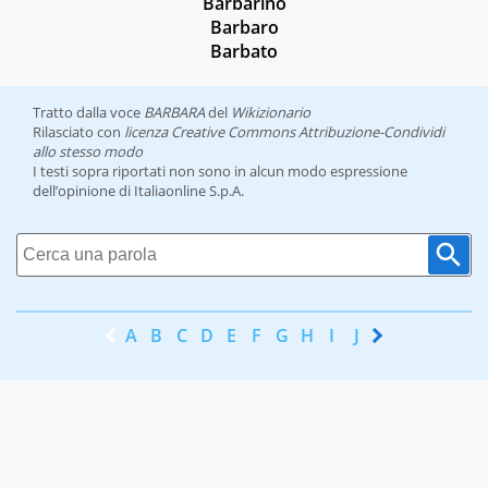
Barbarino
Barbaro
Barbato
Tratto dalla voce
BARBARA
del
Wikizionario
Rilasciato con
licenza Creative Commons Attribuzione-Condividi
allo stesso modo
I testi sopra riportati non sono in alcun modo espressione
dell’opinione di Italiaonline S.p.A.
A
B
C
D
E
F
G
H
I
J
K
L
M
N