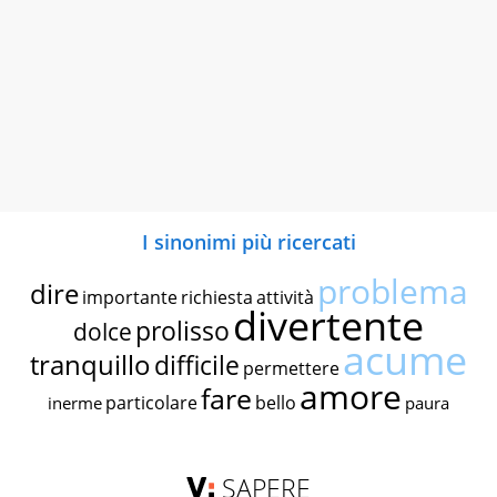
I sinonimi più ricercati
problema
dire
importante
richiesta
attività
divertente
prolisso
dolce
acume
tranquillo
difficile
permettere
amore
fare
particolare
bello
inerme
paura
SAPERE