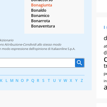
Bonagiunta
Bonaldo
Bonamico
Bonarrota
Bonaventura
I
d
kizionario
ns Attribuzione-Condividi allo stesso modo
at
un modo espressione dell’opinione di Italiaonline S.p.A.
d
t
p
K
L
M
N
O
P
Q
R
S
T
U
V
W
X
Y
Z
i