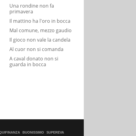
Una rondine non fa
primavera
Il mattino ha l'oro in bocca
Mal comune, mezzo gaudio
Il gioco non vale la candela
Al cuor non si comanda
A caval donato non si
guarda in bocca
QUIFINANZA
BUONISSIMO
SUPEREVA