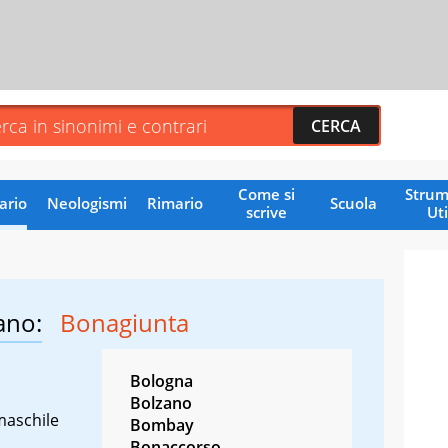
Come si
Strum
ario
Neologismi
Rimario
Scuola
scrive
Uti
ano:
Bonagiunta
Bologna
Bolzano
maschile
Bombay
Bonaccorso