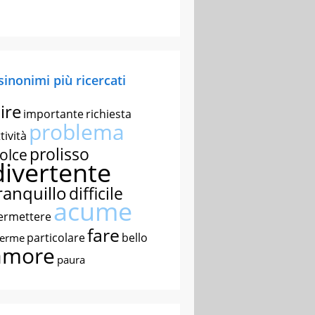
 sinonimi più ricercati
ire
importante
richiesta
problema
tività
prolisso
olce
divertente
ranquillo
difficile
acume
ermettere
fare
particolare
bello
nerme
amore
paura