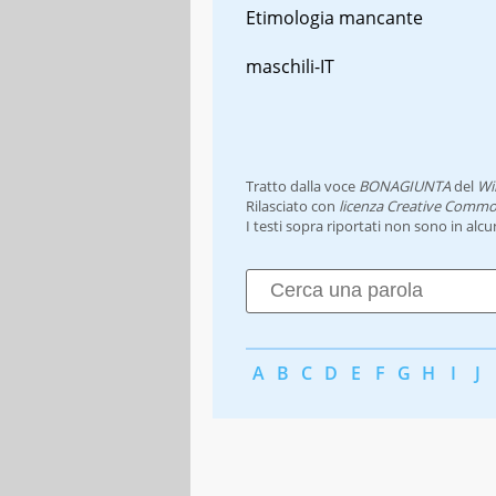
Etimologia mancante
maschili-IT
Tratto dalla voce
BONAGIUNTA
del
Wi
Rilasciato con
licenza Creative Commo
I testi sopra riportati non sono in alc
A
B
C
D
E
F
G
H
I
J