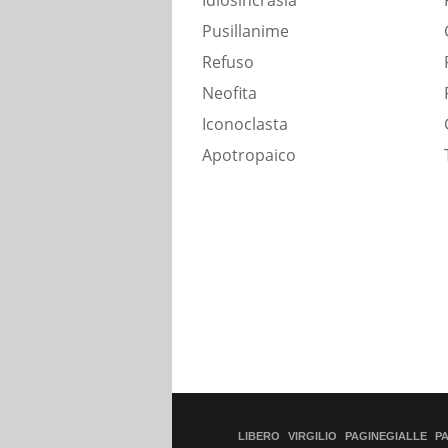
Idiosincrasia
Pusillanime
Refuso
Neofita
Iconoclasta
Apotropaico
LIBERO
VIRGILIO
PAGINEGIALLE
P