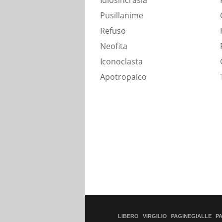
Idiosincrasia
Pusillanime
Refuso
Neofita
Iconoclasta
Apotropaico
LIBERO
VIRGILIO
PAGINEGIALLE
P