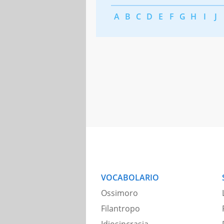
A
B
C
D
E
F
G
H
I
J
VOCABOLARIO
Ossimoro
Filantropo