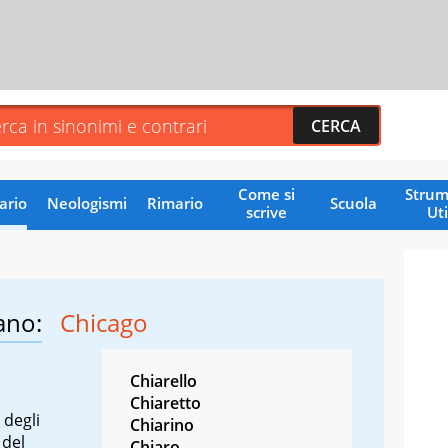
Come si
Strum
ario
Neologismi
Rimario
Scuola
scrive
Uti
ano:
Chicago
Chiarello
Chiaretto
 degli
Chiarino
 del
Chiaro