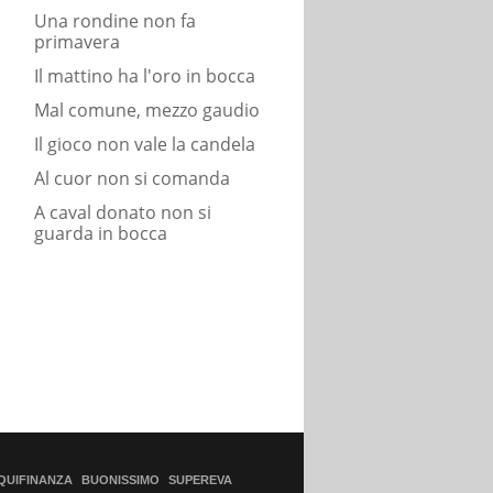
Una rondine non fa
primavera
Il mattino ha l'oro in bocca
Mal comune, mezzo gaudio
Il gioco non vale la candela
Al cuor non si comanda
A caval donato non si
guarda in bocca
QUIFINANZA
BUONISSIMO
SUPEREVA