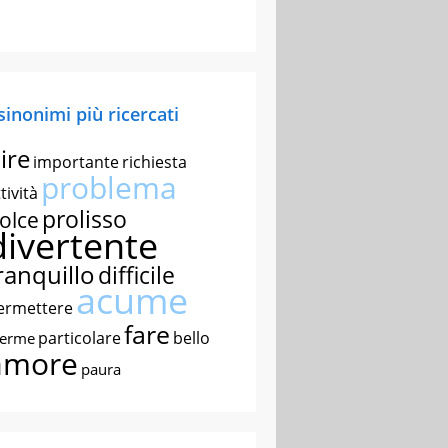
 sinonimi più ricercati
ire
importante
richiesta
problema
tività
prolisso
olce
divertente
ranquillo
difficile
acume
ermettere
fare
particolare
bello
nerme
amore
paura