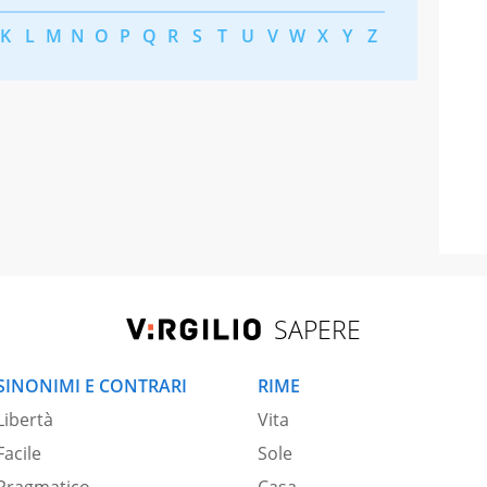
K
L
M
N
O
P
Q
R
S
T
U
V
W
X
Y
Z
SAPERE
SINONIMI E CONTRARI
RIME
Libertà
Vita
Facile
Sole