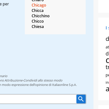
e per
Chicago
Chicca
Chicchino
Chicco
Chiesa
I
d
at
d
t
p
nario
ns Attribuzione-Condividi allo stesso modo
i
un modo espressione dell’opinione di Italiaonline S.p.A.