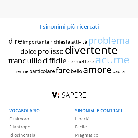
I sinonimi più ricercati
problema
dire
importante
richiesta
attività
divertente
prolisso
dolce
acume
tranquillo
difficile
permettere
amore
fare
particolare
bello
inerme
paura
SAPERE
VOCABOLARIO
SINONIMI E CONTRARI
Ossimoro
Libertà
Filantropo
Facile
Idiosincrasia
Pragmatico