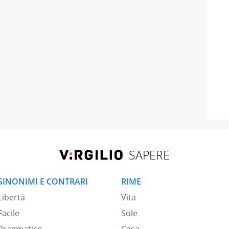
SAPERE
SINONIMI E CONTRARI
RIME
Libertà
Vita
Facile
Sole