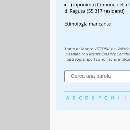
(toponimo) Comune della P
di Ragusa (55.317 residenti)
Etimologia mancante
Tratto dalla voce
VITTORIA
del
Wikizio
Rilasciato con
licenza Creative Commo
I testi sopra riportati non sono in alc
A
B
C
D
E
F
G
H
I
J