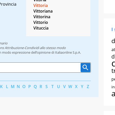
rovincia
Vittoria
Vittoriana
Vittorina
Vittorio
Vituccia
I
d
nario
ns Attribuzione-Condividi allo stesso modo
at
un modo espressione dell’opinione di Italiaonline S.p.A.
d
t
p
K
L
M
N
O
P
Q
R
S
T
U
V
W
X
Y
Z
i