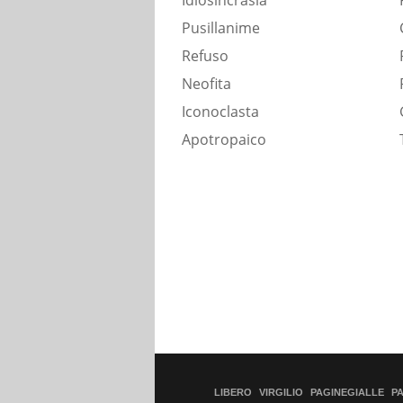
Idiosincrasia
Pusillanime
Refuso
Neofita
Iconoclasta
Apotropaico
LIBERO
VIRGILIO
PAGINEGIALLE
P