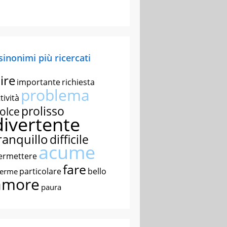
 sinonimi più ricercati
ire
importante
richiesta
problema
tività
prolisso
olce
divertente
ranquillo
difficile
acume
ermettere
fare
particolare
bello
nerme
amore
paura