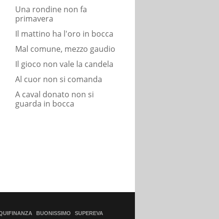
Una rondine non fa
primavera
Il mattino ha l'oro in bocca
Mal comune, mezzo gaudio
Il gioco non vale la candela
Al cuor non si comanda
A caval donato non si
guarda in bocca
QUIFINANZA
BUONISSIMO
SUPEREVA