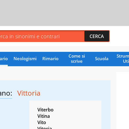
Come si
Strum
ario
Neologismi
Rimario
Scuola
scrive
Uti
ano:
Vittoria
Viterbo
Vitina
Vito
Vitoria