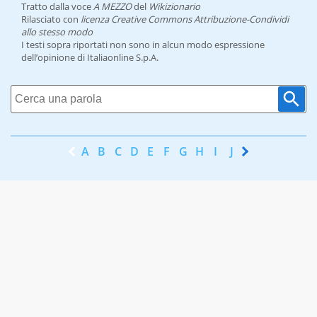
Tratto dalla voce
A MEZZO
del
Wikizionario
Rilasciato con
licenza Creative Commons Attribuzione-Condividi
allo stesso modo
I testi sopra riportati non sono in alcun modo espressione
dell’opinione di Italiaonline S.p.A.
A
B
C
D
E
F
G
H
I
J
K
L
M
N