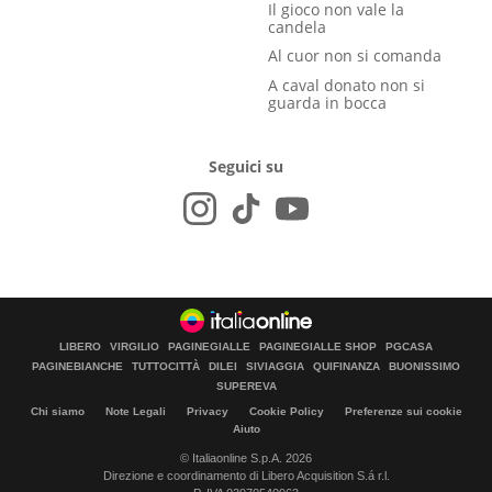
Il gioco non vale la
candela
Al cuor non si comanda
A caval donato non si
guarda in bocca
Seguici su
LIBERO
VIRGILIO
PAGINEGIALLE
PAGINEGIALLE SHOP
PGCASA
PAGINEBIANCHE
TUTTOCITTÀ
DILEI
SIVIAGGIA
QUIFINANZA
BUONISSIMO
SUPEREVA
Chi siamo
Note Legali
Privacy
Cookie Policy
Preferenze sui cookie
Aiuto
© Italiaonline S.p.A. 2026
Direzione e coordinamento di Libero Acquisition S.á r.l.