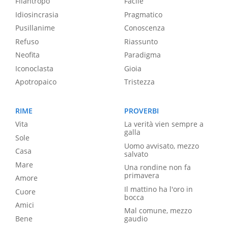
Filantropo
Facile
Idiosincrasia
Pragmatico
Pusillanime
Conoscenza
Refuso
Riassunto
Neofita
Paradigma
Iconoclasta
Gioia
Apotropaico
Tristezza
RIME
PROVERBI
Vita
La verità vien sempre a
galla
Sole
Uomo avvisato, mezzo
Casa
salvato
Mare
Una rondine non fa
primavera
Amore
Il mattino ha l'oro in
Cuore
bocca
Amici
Mal comune, mezzo
Bene
gaudio