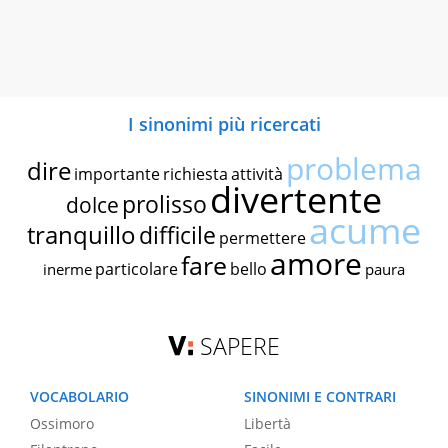
I sinonimi più ricercati
problema
dire
importante
richiesta
attività
divertente
prolisso
dolce
acume
tranquillo
difficile
permettere
amore
fare
particolare
bello
inerme
paura
SAPERE
VOCABOLARIO
SINONIMI E CONTRARI
Ossimoro
Libertà