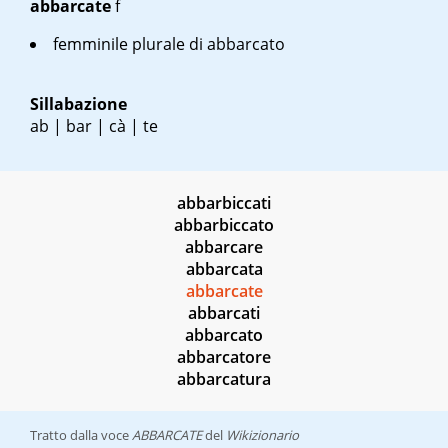
abbarcate
f
femminile plurale di abbarcato
Sillabazione
ab | bar | cà | te
abbarbiccati
abbarbiccato
abbarcare
abbarcata
abbarcate
abbarcati
abbarcato
abbarcatore
abbarcatura
Tratto dalla voce
ABBARCATE
del
Wikizionario