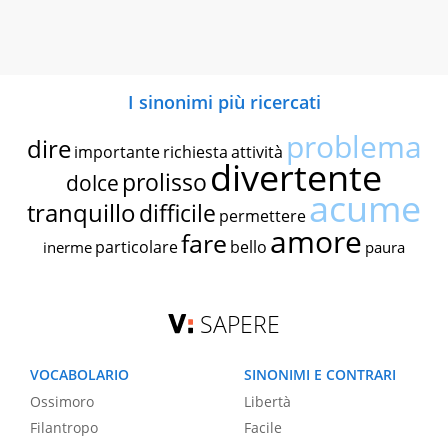
I sinonimi più ricercati
problema
dire
importante
richiesta
attività
divertente
prolisso
dolce
acume
tranquillo
difficile
permettere
amore
fare
particolare
bello
inerme
paura
SAPERE
VOCABOLARIO
SINONIMI E CONTRARI
Ossimoro
Libertà
Filantropo
Facile