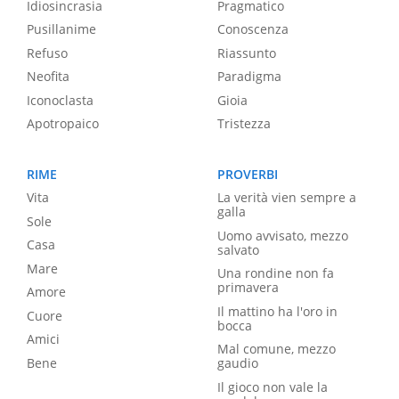
Idiosincrasia
Pragmatico
Pusillanime
Conoscenza
Refuso
Riassunto
Neofita
Paradigma
Iconoclasta
Gioia
Apotropaico
Tristezza
RIME
PROVERBI
Vita
La verità vien sempre a
galla
Sole
Uomo avvisato, mezzo
Casa
salvato
Mare
Una rondine non fa
primavera
Amore
Il mattino ha l'oro in
Cuore
bocca
Amici
Mal comune, mezzo
Bene
gaudio
Il gioco non vale la