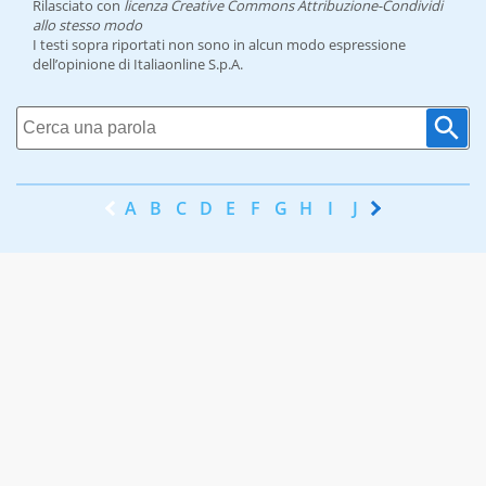
Rilasciato con
licenza Creative Commons Attribuzione-Condividi
allo stesso modo
I testi sopra riportati non sono in alcun modo espressione
dell’opinione di Italiaonline S.p.A.
A
B
C
D
E
F
G
H
I
J
K
L
M
N