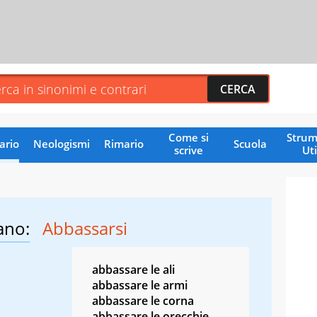
Come si
Strum
ario
Neologismi
Rimario
Scuola
scrive
Uti
ano:
Abbassarsi
abbassare le ali
abbassare le armi
abbassare le corna
abbassare le orecchie