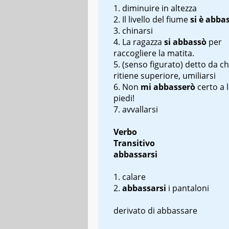
diminuire in altezza
Il livello del fiume
si è abba
chinarsi
La ragazza
si abbassò
per
raccogliere la matita.
(senso figurato) detto da chi
ritiene superiore, umiliarsi
Non
mi abbasserò
certo a l
piedi!
avvallarsi
Verbo
Transitivo
abbassarsi
calare
abbassarsi
i pantaloni
derivato di abbassare