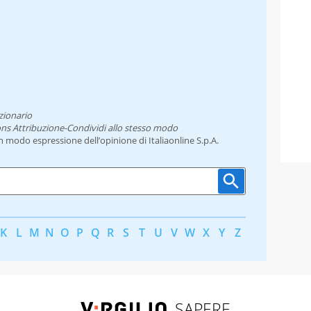
zionario
ns Attribuzione-Condividi allo stesso modo
un modo espressione dell’opinione di Italiaonline S.p.A.
K
L
M
N
O
P
Q
R
S
T
U
V
W
X
Y
Z
SAPERE