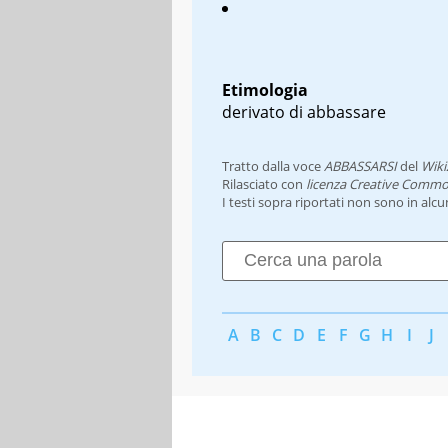
Etimologia
derivato di abbassare
Tratto dalla voce
ABBASSARSI
del
Wiki
Rilasciato con
licenza Creative Commo
I testi sopra riportati non sono in alc
A
B
C
D
E
F
G
H
I
J