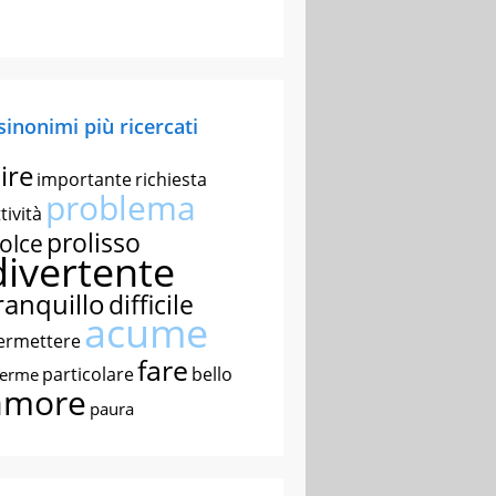
 sinonimi più ricercati
ire
importante
richiesta
problema
tività
prolisso
olce
divertente
ranquillo
difficile
acume
ermettere
fare
particolare
bello
nerme
amore
paura