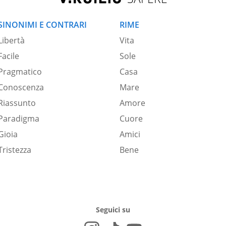
SINONIMI E CONTRARI
RIME
Libertà
Vita
Facile
Sole
Pragmatico
Casa
Conoscenza
Mare
Riassunto
Amore
Paradigma
Cuore
Gioia
Amici
Tristezza
Bene
Seguici su