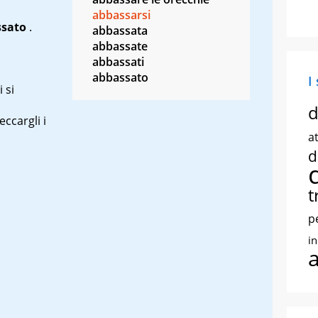
abbassarsi
ssato
.
abbassata
abbassate
abbassati
abbassato
I
 si
d
eccargli i
at
d
t
p
i