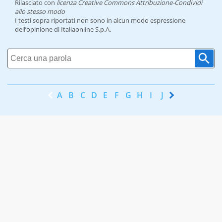
Rilasciato con
licenza Creative Commons Attribuzione-Condividi
allo stesso modo
I testi sopra riportati non sono in alcun modo espressione
dell’opinione di Italiaonline S.p.A.
A
B
C
D
E
F
G
H
I
J
K
L
M
N