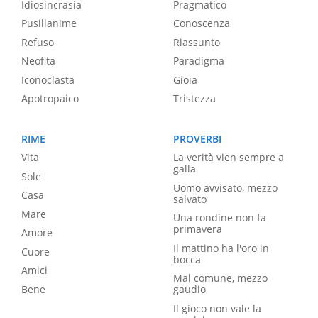
Idiosincrasia
Pragmatico
Pusillanime
Conoscenza
Refuso
Riassunto
Neofita
Paradigma
Iconoclasta
Gioia
Apotropaico
Tristezza
RIME
PROVERBI
Vita
La verità vien sempre a
galla
Sole
Uomo avvisato, mezzo
Casa
salvato
Mare
Una rondine non fa
primavera
Amore
Il mattino ha l'oro in
Cuore
bocca
Amici
Mal comune, mezzo
Bene
gaudio
Il gioco non vale la