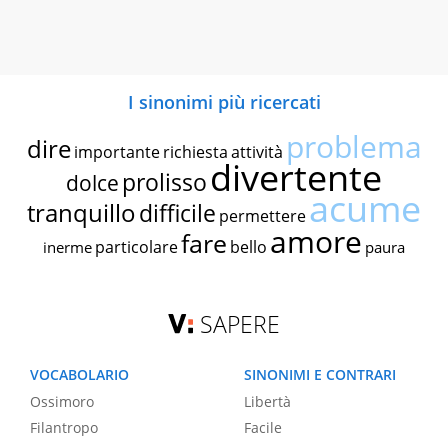
I sinonimi più ricercati
problema
dire
importante
richiesta
attività
divertente
prolisso
dolce
acume
tranquillo
difficile
permettere
amore
fare
particolare
bello
inerme
paura
SAPERE
VOCABOLARIO
SINONIMI E CONTRARI
Ossimoro
Libertà
Filantropo
Facile