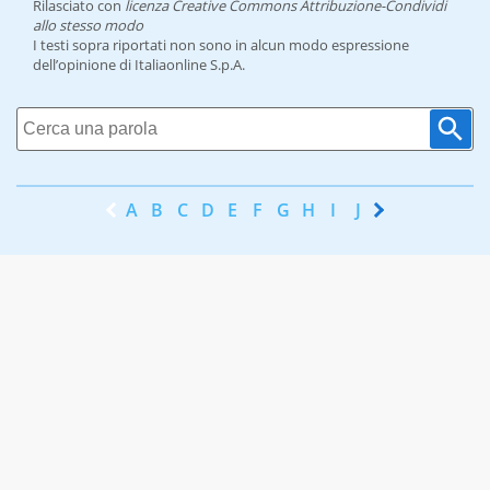
Rilasciato con
licenza Creative Commons Attribuzione-Condividi
allo stesso modo
I testi sopra riportati non sono in alcun modo espressione
dell’opinione di Italiaonline S.p.A.
A
B
C
D
E
F
G
H
I
J
K
L
M
N