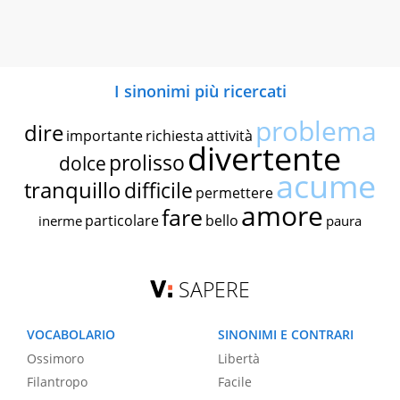
I sinonimi più ricercati
problema
dire
importante
richiesta
attività
divertente
prolisso
dolce
acume
tranquillo
difficile
permettere
amore
fare
particolare
bello
inerme
paura
SAPERE
VOCABOLARIO
SINONIMI E CONTRARI
Ossimoro
Libertà
Filantropo
Facile