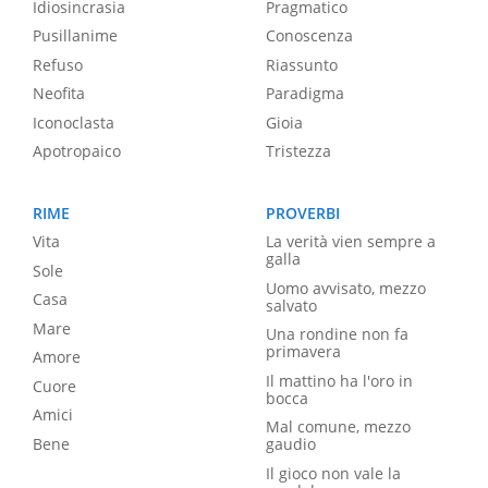
Idiosincrasia
Pragmatico
Pusillanime
Conoscenza
Refuso
Riassunto
Neofita
Paradigma
Iconoclasta
Gioia
Apotropaico
Tristezza
RIME
PROVERBI
Vita
La verità vien sempre a
galla
Sole
Uomo avvisato, mezzo
Casa
salvato
Mare
Una rondine non fa
primavera
Amore
Il mattino ha l'oro in
Cuore
bocca
Amici
Mal comune, mezzo
Bene
gaudio
Il gioco non vale la