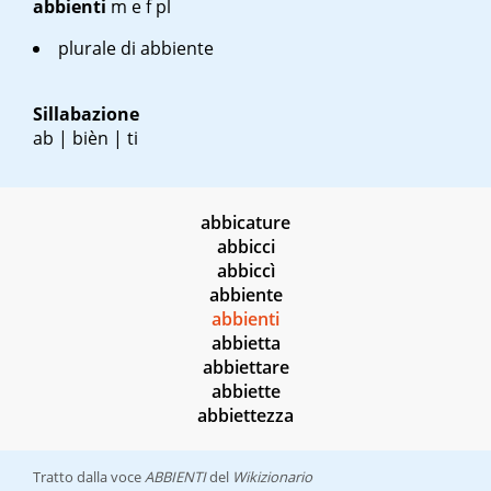
abbienti
m
e
f pl
plurale di abbiente
Sillabazione
ab | bièn | ti
abbicature
abbicci
abbiccì
abbiente
abbienti
abbietta
abbiettare
abbiette
abbiettezza
Tratto dalla voce
ABBIENTI
del
Wikizionario