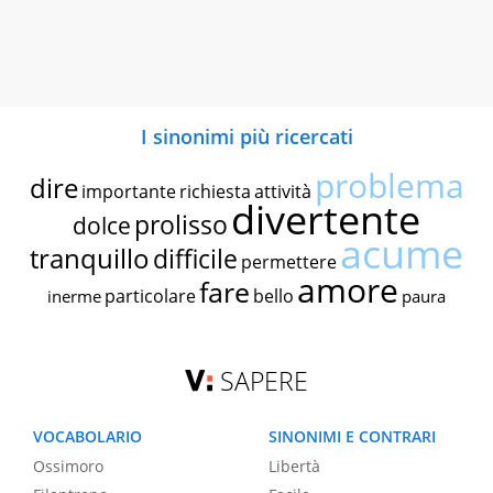
I sinonimi più ricercati
problema
dire
importante
richiesta
attività
divertente
prolisso
dolce
acume
tranquillo
difficile
permettere
amore
fare
particolare
bello
inerme
paura
SAPERE
VOCABOLARIO
SINONIMI E CONTRARI
Ossimoro
Libertà