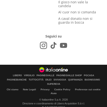
Il gioco non vale la
candela
Al cuor non si comanda
A caval donato non si
guarda in bocca
Seguici su
LIBERO
VIRGILIO
PAGINEGIALLE
PAGINEGIALLE SHOP
PGCASA
PAGINEBIANCHE
TUTTOCITTÀ
DILEI
SIVIAGGIA
QUIFINANZA
BUONISSIMO
SUPEREVA
Chi siamo
Note Legali
Privacy
Cookie Policy
Preferenze sui cookie
Aiuto
© Italiaonline S.p.A. 2026
Direzione e coordinamento di Libero Acquisition S.á r.l.