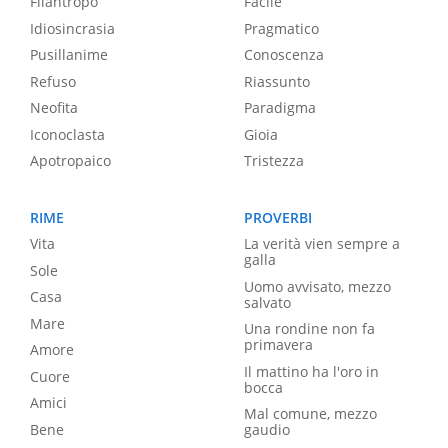
Filantropo
Facile
Idiosincrasia
Pragmatico
Pusillanime
Conoscenza
Refuso
Riassunto
Neofita
Paradigma
Iconoclasta
Gioia
Apotropaico
Tristezza
RIME
PROVERBI
Vita
La verità vien sempre a
galla
Sole
Uomo avvisato, mezzo
Casa
salvato
Mare
Una rondine non fa
primavera
Amore
Il mattino ha l'oro in
Cuore
bocca
Amici
Mal comune, mezzo
Bene
gaudio