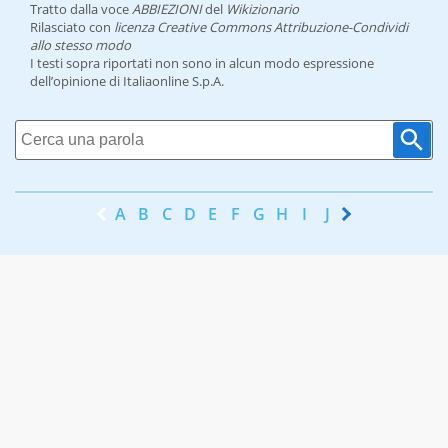
Tratto dalla voce
ABBIEZIONI
del
Wikizionario
Rilasciato con
licenza Creative Commons Attribuzione-Condividi
allo stesso modo
I testi sopra riportati non sono in alcun modo espressione
dell’opinione di Italiaonline S.p.A.
A
B
C
D
E
F
G
H
I
J
K
L
M
N