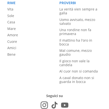
RIME
PROVERBI
Vita
La verità vien sempre a
galla
Sole
Uomo avvisato, mezzo
Casa
salvato
Mare
Una rondine non fa
primavera
Amore
Il mattino ha l'oro in
Cuore
bocca
Amici
Mal comune, mezzo
Bene
gaudio
Il gioco non vale la
candela
Al cuor non si comanda
A caval donato non si
guarda in bocca
Seguici su