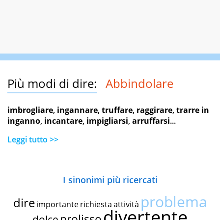
Più modi di dire:
Abbindolare
imbrogliare
,
ingannare
,
truffare
,
raggirare
,
trarre in
inganno
,
incantare
,
impigliarsi
,
arruffarsi
...
Leggi tutto >>
I sinonimi più ricercati
problema
dire
importante
richiesta
attività
divertente
prolisso
dolce