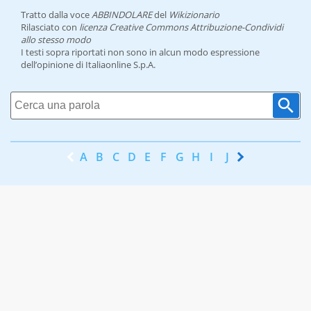
Tratto dalla voce
ABBINDOLARE
del
Wikizionario
Rilasciato con
licenza Creative Commons Attribuzione-Condividi
allo stesso modo
I testi sopra riportati non sono in alcun modo espressione
dell’opinione di Italiaonline S.p.A.
A
B
C
D
E
F
G
H
I
J
K
L
M
N