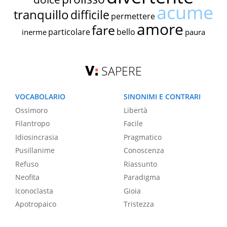
acume
tranquillo
difficile
permettere
amore
fare
particolare
bello
inerme
paura
SAPERE
VOCABOLARIO
SINONIMI E CONTRARI
Ossimoro
Libertà
Filantropo
Facile
Idiosincrasia
Pragmatico
Pusillanime
Conoscenza
Refuso
Riassunto
Neofita
Paradigma
Iconoclasta
Gioia
Apotropaico
Tristezza