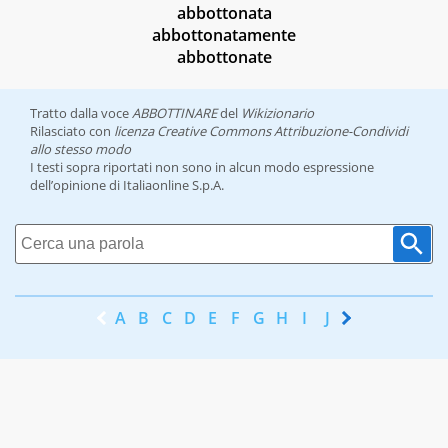
abbottonata
abbottonatamente
abbottonate
Tratto dalla voce
ABBOTTINARE
del
Wikizionario
Rilasciato con
licenza Creative Commons Attribuzione-Condividi
allo stesso modo
I testi sopra riportati non sono in alcun modo espressione
dell’opinione di Italiaonline S.p.A.
A
B
C
D
E
F
G
H
I
J
K
L
M
N