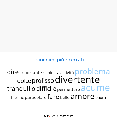
I sinonimi più ricercati
problema
dire
importante
richiesta
attività
divertente
prolisso
dolce
acume
tranquillo
difficile
permettere
amore
fare
particolare
bello
inerme
paura