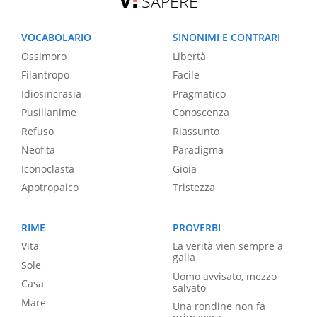
SAPERE
VOCABOLARIO
SINONIMI E CONTRARI
Ossimoro
Libertà
Filantropo
Facile
Idiosincrasia
Pragmatico
Pusillanime
Conoscenza
Refuso
Riassunto
Neofita
Paradigma
Iconoclasta
Gioia
Apotropaico
Tristezza
RIME
PROVERBI
Vita
La verità vien sempre a
galla
Sole
Uomo avvisato, mezzo
Casa
salvato
Mare
Una rondine non fa