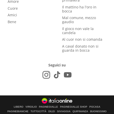
primavera
Amore
Il mattino ha l'oro in
Cuore
bocca
Amici
Mal comune, mezzo
Bene
gaudio
Il gioco non vale la
candela
Al cuor non si comanda
A caval donato non si
guarda in bocca
Seguici su
LIBERO
VIRGILIO
PAGINEGIALLE
PAGINEGIALLE SHOP
PGCASA
PAGINEBIANCHE
TUTTOCITTÀ
DILEI
SIVIAGGIA
QUIFINANZA
BUONISSIMO