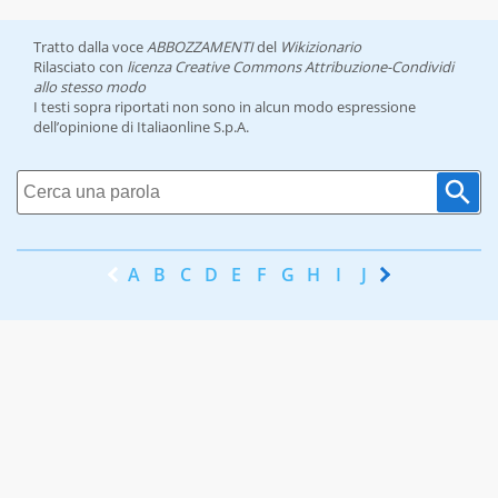
Tratto dalla voce
ABBOZZAMENTI
del
Wikizionario
Rilasciato con
licenza Creative Commons Attribuzione-Condividi
allo stesso modo
I testi sopra riportati non sono in alcun modo espressione
dell’opinione di Italiaonline S.p.A.
A
B
C
D
E
F
G
H
I
J
K
L
M
N