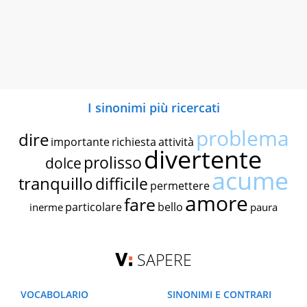
I sinonimi più ricercati
problema
dire
importante
richiesta
attività
divertente
prolisso
dolce
acume
tranquillo
difficile
permettere
amore
fare
particolare
bello
inerme
paura
SAPERE
VOCABOLARIO
SINONIMI E CONTRARI