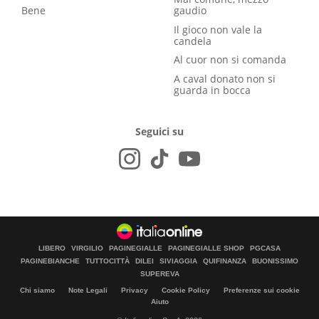
Bene
gaudio
Il gioco non vale la
candela
Al cuor non si comanda
A caval donato non si
guarda in bocca
Seguici su
LIBERO
VIRGILIO
PAGINEGIALLE
PAGINEGIALLE SHOP
PGCASA
PAGINEBIANCHE
TUTTOCITTÀ
DILEI
SIVIAGGIA
QUIFINANZA
BUONISSIMO
SUPEREVA
Chi siamo
Note Legali
Privacy
Cookie Policy
Preferenze sui cookie
Aiuto