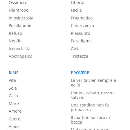
Ossimoro
Libertà
Filantropo
Facile
Idiosincrasia
Pragmatico
Pusillanime
Conoscenza
Refuso
Riassunto
Neofita
Paradigma
Iconoclasta
Gioia
Apotropaico
Tristezza
RIME
PROVERBI
Vita
La verità vien sempre a
galla
Sole
Uomo avvisato, mezzo
Casa
salvato
Mare
Una rondine non fa
primavera
Amore
Il mattino ha l'oro in
Cuore
bocca
Amici
Mal comune, mezzo