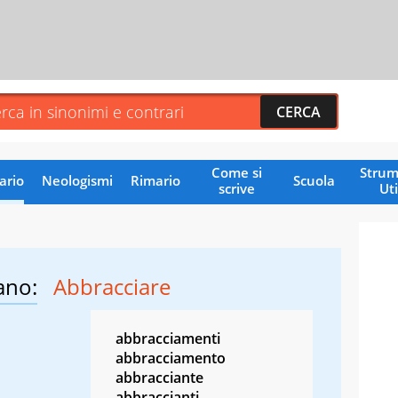
Come si
Strum
ario
Neologismi
Rimario
Scuola
scrive
Uti
ano:
Abbracciare
abbracciamenti
abbracciamento
abbracciante
abbraccianti