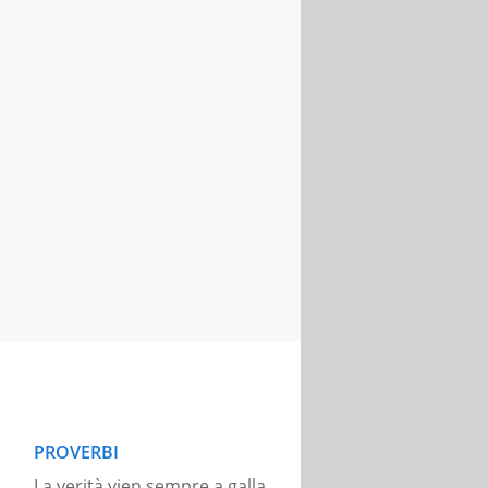
PROVERBI
La verità vien sempre a galla