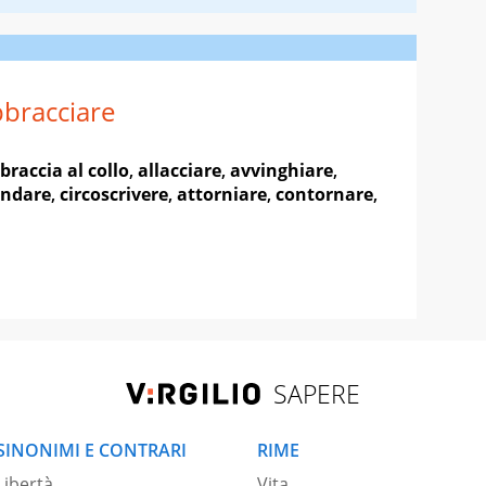
bracciare
 braccia al collo
,
allacciare
,
avvinghiare
,
ondare
,
circoscrivere
,
attorniare
,
contornare
,
SAPERE
SINONIMI E CONTRARI
RIME
Libertà
Vita