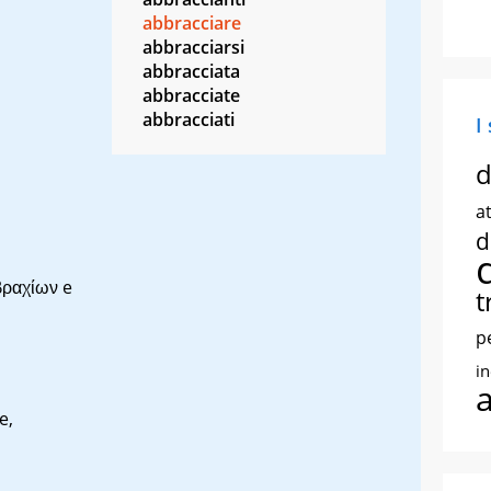
abbracciare
abbracciarsi
abbracciata
abbracciate
abbracciati
I
d
at
d
βραχίων
e
t
p
i
e,