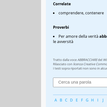
Correlate
comprendere, contenere
Proverbi
Per amore della verità
abb
le avversità
Tratto dalla voce
ABBRACCIARE
del
Wi
Rilasciato con
licenza Creative Commo
I testi sopra riportati non sono in alc
A
B
C
D
E
F
G
H
I
J