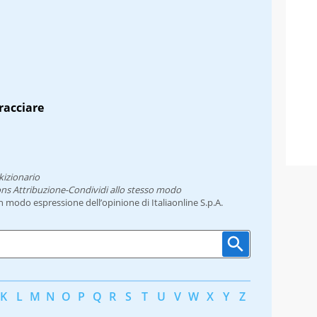
racciare
kizionario
ns Attribuzione-Condividi allo stesso modo
un modo espressione dell’opinione di Italiaonline S.p.A.
K
L
M
N
O
P
Q
R
S
T
U
V
W
X
Y
Z