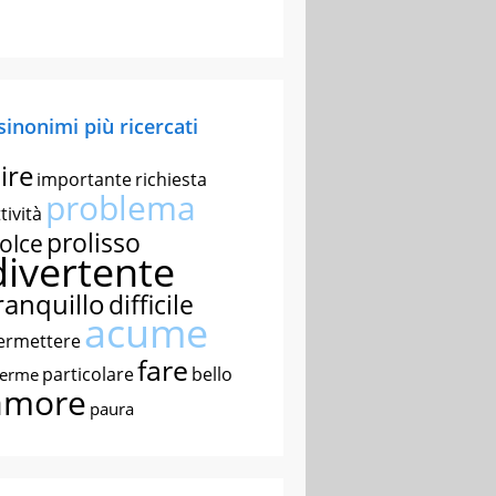
 sinonimi più ricercati
ire
importante
richiesta
problema
tività
prolisso
olce
divertente
ranquillo
difficile
acume
ermettere
fare
particolare
bello
nerme
amore
paura