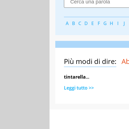
A
B
C
D
E
F
G
H
I
J
Più modi di dire:
Ab
tintarella
...
Leggi tutto >>