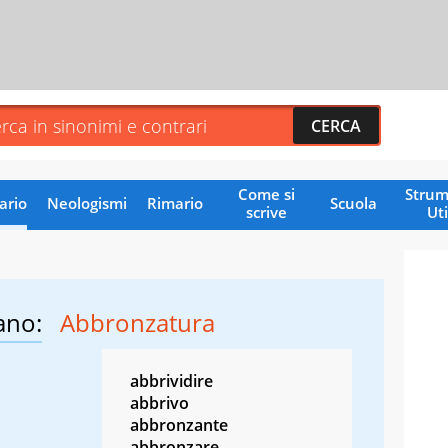
Come si
Strum
ario
Neologismi
Rimario
Scuola
scrive
Uti
ano:
Abbronzatura
abbrividire
abbrivo
abbronzante
abbronzare