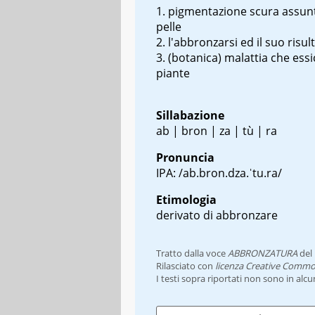
pigmentazione scura assunt
pelle
l'abbronzarsi ed il suo risul
(botanica) malattia che essi
piante
Sillabazione
ab | bron | za | tù | ra
Pronuncia
IPA: /ab.bron.dza.ˈtu.ra/
Etimologia
derivato di abbronzare
Tratto dalla voce
ABBRONZATURA
del
Rilasciato con
licenza Creative Commo
I testi sopra riportati non sono in alc