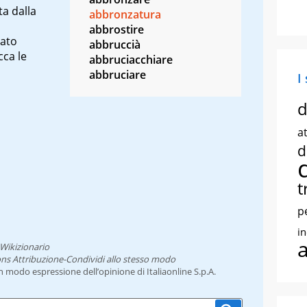
a dalla
abbronzatura
abbrostire
tato
abbruccià
cca le
abbruciacchiare
abbruciare
I
d
at
d
t
p
i
Wikizionario
ns Attribuzione-Condividi allo stesso modo
un modo espressione dell’opinione di Italiaonline S.p.A.