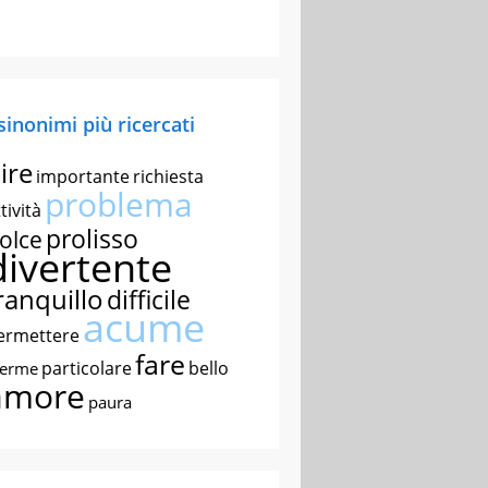
 sinonimi più ricercati
ire
importante
richiesta
problema
tività
prolisso
olce
divertente
ranquillo
difficile
acume
ermettere
fare
particolare
bello
nerme
amore
paura