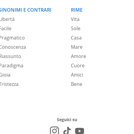
SINONIMI E CONTRARI
RIME
Libertà
Vita
Facile
Sole
Pragmatico
Casa
Conoscenza
Mare
Riassunto
Amore
Paradigma
Cuore
Gioia
Amici
Tristezza
Bene
Seguici su