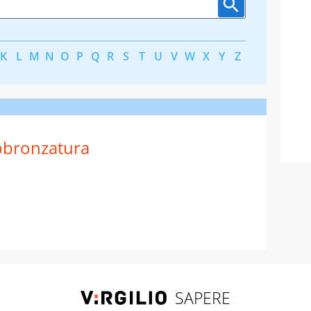
K
L
M
N
O
P
Q
R
S
T
U
V
W
X
Y
Z
bronzatura
SAPERE