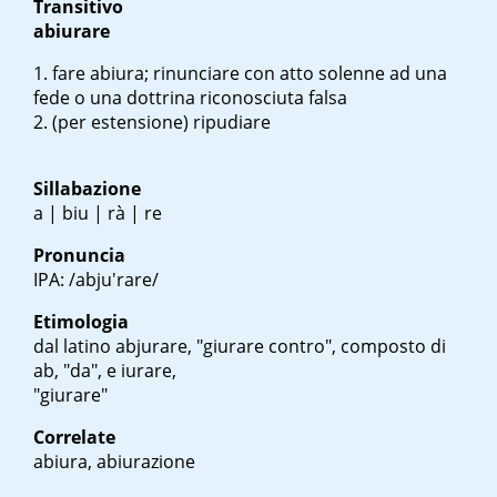
Transitivo
abiurare
fare abiura; rinunciare con atto solenne ad una
fede o una dottrina riconosciuta falsa
(per estensione) ripudiare
Sillabazione
a | biu | rà | re
Pronuncia
IPA: /abju'rare/
Etimologia
dal latino
abjurare
, "giurare contro", composto di
ab
, "da", e
iurare
,
"giurare"
Correlate
abiura, abiurazione