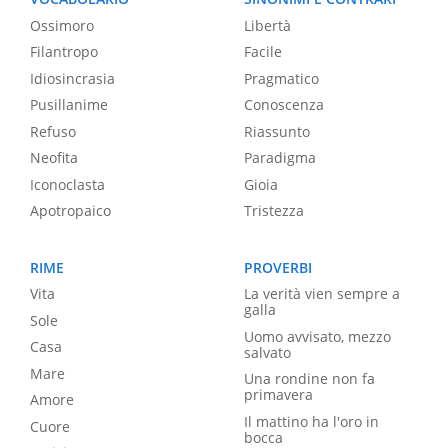
Ossimoro
Libertà
Filantropo
Facile
Idiosincrasia
Pragmatico
Pusillanime
Conoscenza
Refuso
Riassunto
Neofita
Paradigma
Iconoclasta
Gioia
Apotropaico
Tristezza
RIME
PROVERBI
Vita
La verità vien sempre a
galla
Sole
Uomo avvisato, mezzo
Casa
salvato
Mare
Una rondine non fa
primavera
Amore
Il mattino ha l'oro in
Cuore
bocca