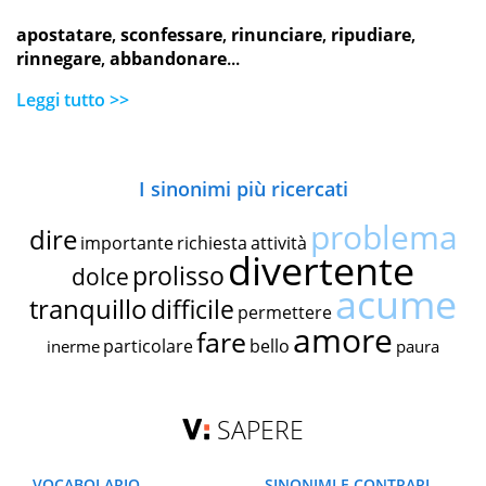
apostatare
,
sconfessare
,
rinunciare
,
ripudiare
,
rinnegare
,
abbandonare
...
Leggi tutto >>
I sinonimi più ricercati
problema
dire
importante
richiesta
attività
divertente
prolisso
dolce
acume
tranquillo
difficile
permettere
amore
fare
particolare
bello
inerme
paura
SAPERE
VOCABOLARIO
SINONIMI E CONTRARI