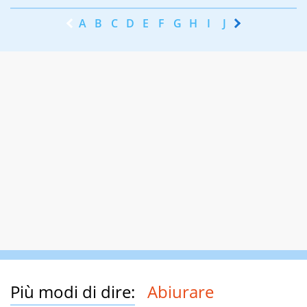
A
B
C
D
E
F
G
H
I
J
K
L
M
N
Più modi di dire:
Abiurare