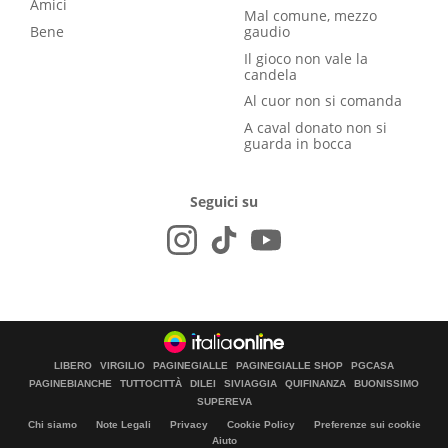
Amici
Mal comune, mezzo
Bene
gaudio
Il gioco non vale la
candela
Al cuor non si comanda
A caval donato non si
guarda in bocca
Seguici su
LIBERO
VIRGILIO
PAGINEGIALLE
PAGINEGIALLE SHOP
PGCASA
PAGINEBIANCHE
TUTTOCITTÀ
DILEI
SIVIAGGIA
QUIFINANZA
BUONISSIMO
SUPEREVA
Chi siamo
Note Legali
Privacy
Cookie Policy
Preferenze sui cookie
Aiuto