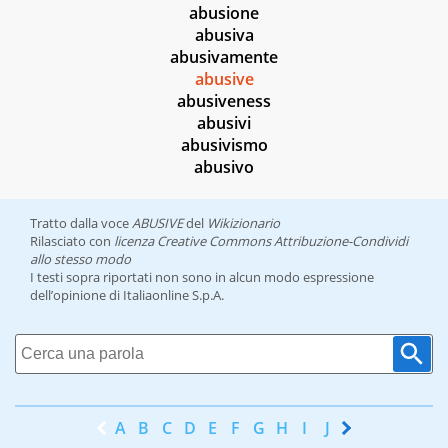
abusione
abusiva
abusivamente
abusive
abusiveness
abusivi
abusivismo
abusivo
Tratto dalla voce
ABUSIVE
del
Wikizionario
Rilasciato con
licenza Creative Commons Attribuzione-Condividi
allo stesso modo
I testi sopra riportati non sono in alcun modo espressione
dell’opinione di Italiaonline S.p.A.
A
B
C
D
E
F
G
H
I
J
K
L
M
N