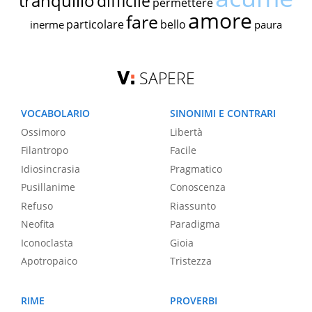
tranquillo
difficile
permettere
amore
fare
particolare
bello
inerme
paura
SAPERE
VOCABOLARIO
SINONIMI E CONTRARI
Ossimoro
Libertà
Filantropo
Facile
Idiosincrasia
Pragmatico
Pusillanime
Conoscenza
Refuso
Riassunto
Neofita
Paradigma
Iconoclasta
Gioia
Apotropaico
Tristezza
RIME
PROVERBI