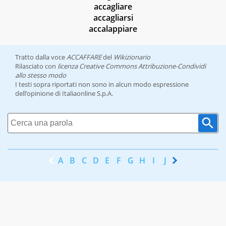
accagliare
accagliarsi
accalappiare
Tratto dalla voce
ACCAFFARE
del
Wikizionario
Rilasciato con
licenza Creative Commons Attribuzione-Condividi
allo stesso modo
I testi sopra riportati non sono in alcun modo espressione
dell’opinione di Italiaonline S.p.A.
A
B
C
D
E
F
G
H
I
J
K
L
M
N