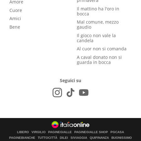
primavera
Amore
Il mattino ha l'oro in
Cuore
bocca
Amici
Mal comune, mezzo
Bene
gaudio
Il gioco non vale la
candela
Al cuor non si comanda
A caval donato non si
guarda in bocca
Seguici su
LIBERO
VIRGILIO
PAGINEGIALLE
PAGINEGIALLE SHOP
PGCASA
PAGINEBIANCHE
TUTTOCITTÀ
DILEI
SIVIAGGIA
QUIFINANZA
BUONISSIMO