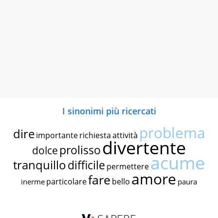
I sinonimi più ricercati
problema
dire
importante
richiesta
attività
divertente
prolisso
dolce
acume
tranquillo
difficile
permettere
amore
fare
particolare
bello
inerme
paura