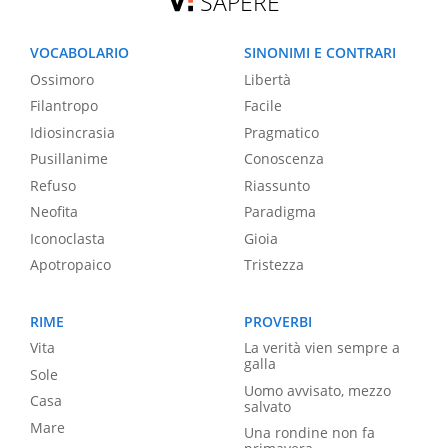
SAPERE
VOCABOLARIO
SINONIMI E CONTRARI
Ossimoro
Libertà
Filantropo
Facile
Idiosincrasia
Pragmatico
Pusillanime
Conoscenza
Refuso
Riassunto
Neofita
Paradigma
Iconoclasta
Gioia
Apotropaico
Tristezza
RIME
PROVERBI
Vita
La verità vien sempre a
galla
Sole
Uomo avvisato, mezzo
Casa
salvato
Mare
Una rondine non fa