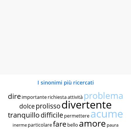
I sinonimi più ricercati
problema
dire
importante
richiesta
attività
divertente
prolisso
dolce
acume
tranquillo
difficile
permettere
amore
fare
particolare
bello
inerme
paura