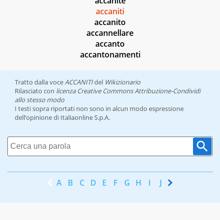
accanite
accaniti
accanito
accannellare
accanto
accantonamenti
Tratto dalla voce
ACCANITI
del
Wikizionario
Rilasciato con
licenza Creative Commons Attribuzione-Condividi
allo stesso modo
I testi sopra riportati non sono in alcun modo espressione
dell’opinione di Italiaonline S.p.A.
A
B
C
D
E
F
G
H
I
J
K
L
M
N