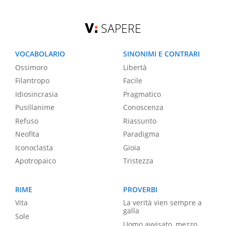
SAPERE
VOCABOLARIO
SINONIMI E CONTRARI
Ossimoro
Libertà
Filantropo
Facile
Idiosincrasia
Pragmatico
Pusillanime
Conoscenza
Refuso
Riassunto
Neofita
Paradigma
Iconoclasta
Gioia
Apotropaico
Tristezza
RIME
PROVERBI
Vita
La verità vien sempre a
galla
Sole
Uomo avvisato, mezzo