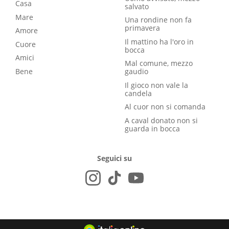
Casa
salvato
Mare
Una rondine non fa
primavera
Amore
Il mattino ha l'oro in
Cuore
bocca
Amici
Mal comune, mezzo
Bene
gaudio
Il gioco non vale la
candela
Al cuor non si comanda
A caval donato non si
guarda in bocca
Seguici su