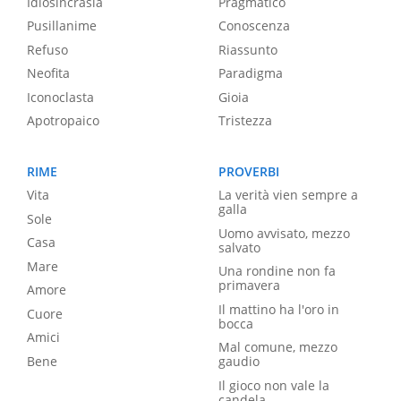
Idiosincrasia
Pragmatico
Pusillanime
Conoscenza
Refuso
Riassunto
Neofita
Paradigma
Iconoclasta
Gioia
Apotropaico
Tristezza
RIME
PROVERBI
Vita
La verità vien sempre a
galla
Sole
Uomo avvisato, mezzo
Casa
salvato
Mare
Una rondine non fa
primavera
Amore
Il mattino ha l'oro in
Cuore
bocca
Amici
Mal comune, mezzo
Bene
gaudio
Il gioco non vale la
candela