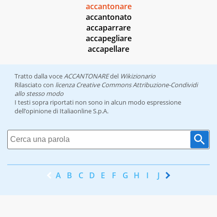
accantonare
accantonato
accaparrare
accapegliare
accapellare
Tratto dalla voce
ACCANTONARE
del
Wikizionario
Rilasciato con
licenza Creative Commons Attribuzione-Condividi
allo stesso modo
I testi sopra riportati non sono in alcun modo espressione
dell’opinione di Italiaonline S.p.A.
A
B
C
D
E
F
G
H
I
J
K
L
M
N