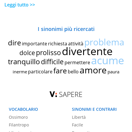
Leggi tutto >>
I sinonimi più ricercati
problema
dire
importante
richiesta
attività
divertente
prolisso
dolce
acume
tranquillo
difficile
permettere
amore
fare
particolare
bello
inerme
paura
SAPERE
VOCABOLARIO
SINONIMI E CONTRARI
Ossimoro
Libertà
Filantropo
Facile