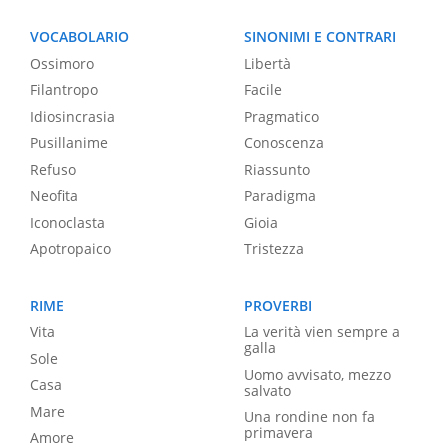
VOCABOLARIO
SINONIMI E CONTRARI
Ossimoro
Libertà
Filantropo
Facile
Idiosincrasia
Pragmatico
Pusillanime
Conoscenza
Refuso
Riassunto
Neofita
Paradigma
Iconoclasta
Gioia
Apotropaico
Tristezza
RIME
PROVERBI
Vita
La verità vien sempre a
galla
Sole
Uomo avvisato, mezzo
Casa
salvato
Mare
Una rondine non fa
primavera
Amore