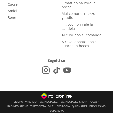
Il mattino ha l'oro in
Cuore
bocca
Amici
Mal comune, mezzo
Bene
gaudio
Il gioco non vale la
candela
Al cuor non si comanda
A caval donato non si
guarda in bocca
Seguici su
LIBERO
VIRGILIO
PAGINEGIALLE
PAGINEGIALLE SHOP
PGCASA
PAGINEBIANCHE
TUTTOCITTÀ
DILEI
SIVIAGGIA
QUIFINANZA
BUONISSIMO
SUPEREVA