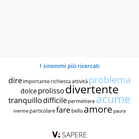
I sinonimi più ricercati
problema
dire
importante
richiesta
attività
divertente
prolisso
dolce
acume
tranquillo
difficile
permettere
amore
fare
particolare
bello
inerme
paura
SAPERE