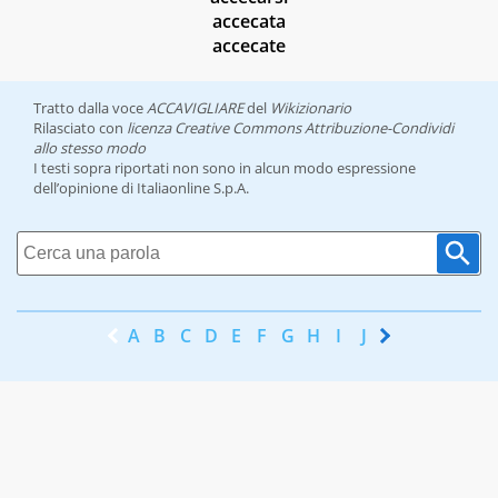
accecata
accecate
Tratto dalla voce
ACCAVIGLIARE
del
Wikizionario
Rilasciato con
licenza Creative Commons Attribuzione-Condividi
allo stesso modo
I testi sopra riportati non sono in alcun modo espressione
dell’opinione di Italiaonline S.p.A.
A
B
C
D
E
F
G
H
I
J
K
L
M
N