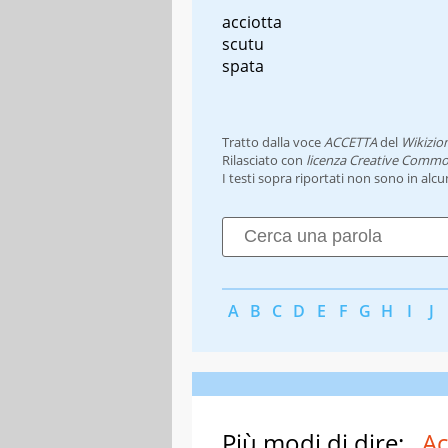
acciotta
scutu
spata
Tratto dalla voce
ACCETTA
del
Wikizio
Rilasciato con
licenza Creative Commo
I testi sopra riportati non sono in alc
A
B
C
D
E
F
G
H
I
J
Più modi di dire:
Ac