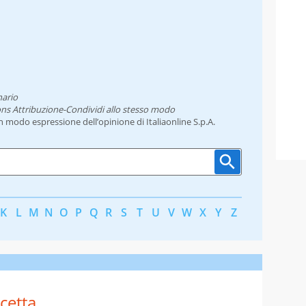
nario
ns Attribuzione-Condividi allo stesso modo
un modo espressione dell’opinione di Italiaonline S.p.A.
K
L
M
N
O
P
Q
R
S
T
U
V
W
X
Y
Z
cetta