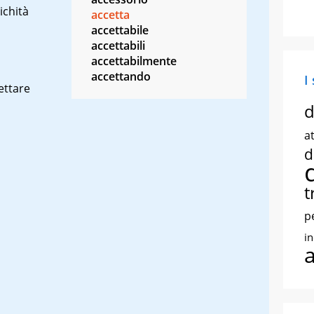
ichità
accetta
accettabile
accettabili
accettabilmente
accettando
I
ettare
d
at
d
t
p
i