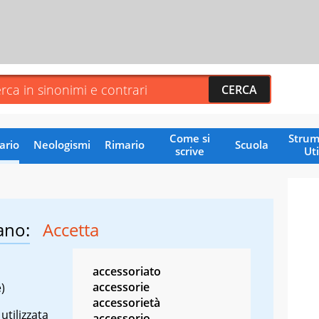
Come si
Strum
ario
Neologismi
Rimario
Scuola
scrive
Uti
ano:
Accetta
accessoriato
accessorie
)
accessorietà
utilizzata
accessorio