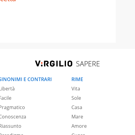
SAPERE
SINONIMI E CONTRARI
RIME
Libertà
Vita
Facile
Sole
Pragmatico
Casa
Conoscenza
Mare
Riassunto
Amore