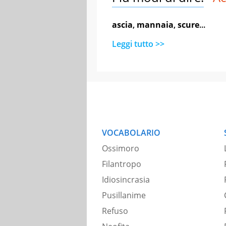
ascia
,
mannaia
,
scure
...
Leggi tutto >>
VOCABOLARIO
Ossimoro
Filantropo
Idiosincrasia
Pusillanime
Refuso