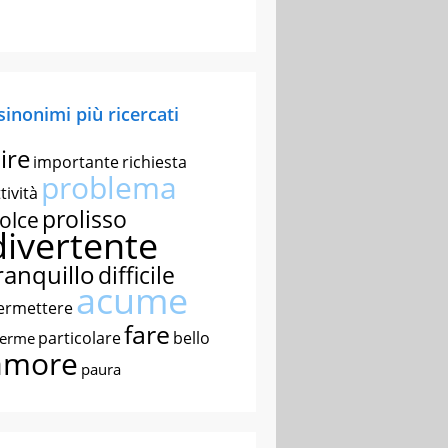
 sinonimi più ricercati
ire
importante
richiesta
problema
tività
prolisso
olce
divertente
ranquillo
difficile
acume
ermettere
fare
particolare
bello
nerme
amore
paura