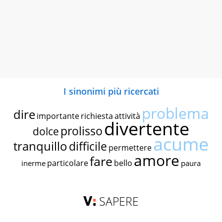
I sinonimi più ricercati
problema
dire
importante
richiesta
attività
divertente
prolisso
dolce
acume
tranquillo
difficile
permettere
amore
fare
particolare
bello
inerme
paura
SAPERE