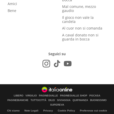
Amici
Mal comune, mezzo
Bene
gaudio
Il gioco non vale la
candela
Al cuor non si comanda
A caval donato non si
guarda in bocca
Seguici su
LIBERO
VIRGILIO
PAGINEGIALLE
PAGINEGIALLE SHOP
PGCASA
PAGINEBIANCHE
TUTTOCITTÀ
DILEI
SIVIAGGIA
QUIFINANZA
BUONISSIMO
SUPEREVA
Chi siamo
Note Legali
Privacy
Cookie Policy
Preferenze sui cookie