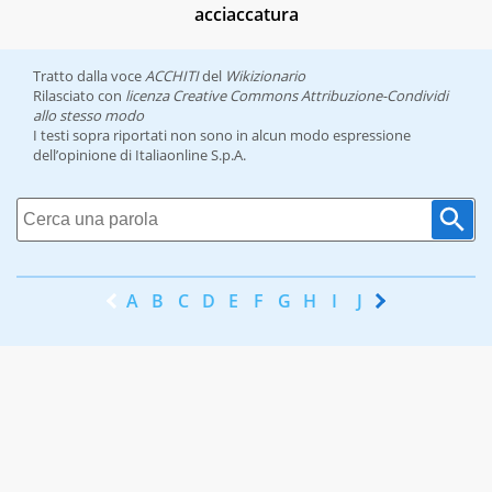
acciaccatura
Tratto dalla voce
ACCHITI
del
Wikizionario
Rilasciato con
licenza Creative Commons Attribuzione-Condividi
allo stesso modo
I testi sopra riportati non sono in alcun modo espressione
dell’opinione di Italiaonline S.p.A.
A
B
C
D
E
F
G
H
I
J
K
L
M
N