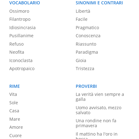
VOCABOLARIO
SINONIMI E CONTRARI
Ossimoro
Libertà
Filantropo
Facile
Idiosincrasia
Pragmatico
Pusillanime
Conoscenza
Refuso
Riassunto
Neofita
Paradigma
Iconoclasta
Gioia
Apotropaico
Tristezza
RIME
PROVERBI
Vita
La verità vien sempre a
galla
Sole
Uomo avvisato, mezzo
Casa
salvato
Mare
Una rondine non fa
primavera
Amore
Il mattino ha l'oro in
Cuore
bocca