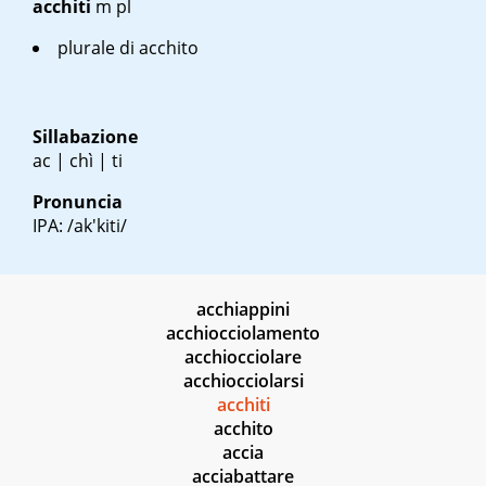
acchiti
m pl
plurale di acchito
Sillabazione
ac | chì | ti
Pronuncia
IPA: /ak'kiti/
acchiappini
acchiocciolamento
acchiocciolare
acchiocciolarsi
acchiti
acchito
accia
acciabattare