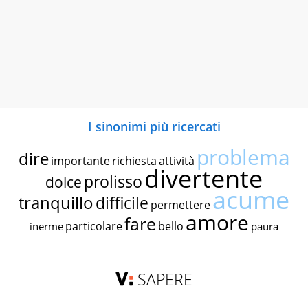
I sinonimi più ricercati
problema
dire
importante
richiesta
attività
divertente
prolisso
dolce
acume
tranquillo
difficile
permettere
amore
fare
particolare
bello
inerme
paura
SAPERE