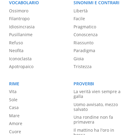
VOCABOLARIO
SINONIMI E CONTRARI
Ossimoro
Libertà
Filantropo
Facile
Idiosincrasia
Pragmatico
Pusillanime
Conoscenza
Refuso
Riassunto
Neofita
Paradigma
Iconoclasta
Gioia
Apotropaico
Tristezza
RIME
PROVERBI
Vita
La verità vien sempre a
galla
Sole
Uomo avvisato, mezzo
Casa
salvato
Mare
Una rondine non fa
primavera
Amore
Il mattino ha l'oro in
Cuore
bocca