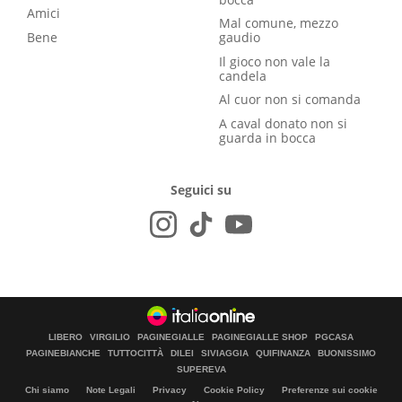
Amici
Mal comune, mezzo
Bene
gaudio
Il gioco non vale la
candela
Al cuor non si comanda
A caval donato non si
guarda in bocca
Seguici su
LIBERO
VIRGILIO
PAGINEGIALLE
PAGINEGIALLE SHOP
PGCASA
PAGINEBIANCHE
TUTTOCITTÀ
DILEI
SIVIAGGIA
QUIFINANZA
BUONISSIMO
SUPEREVA
Chi siamo
Note Legali
Privacy
Cookie Policy
Preferenze sui cookie