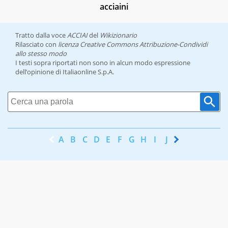
acciaini
Tratto dalla voce
ACCIAI
del
Wikizionario
Rilasciato con
licenza Creative Commons Attribuzione-Condividi
allo stesso modo
I testi sopra riportati non sono in alcun modo espressione
dell’opinione di Italiaonline S.p.A.
A
B
C
D
E
F
G
H
I
J
K
L
M
N