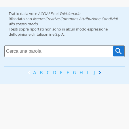
Tratto dalla voce
ACCIALE
del
Wikizionario
Rilasciato con
licenza Creative Commons Attribuzione-Condividi
allo stesso modo
I testi sopra riportati non sono in alcun modo espressione
dell’opinione di Italiaonline S.p.A.
A
B
C
D
E
F
G
H
I
J
K
L
M
N