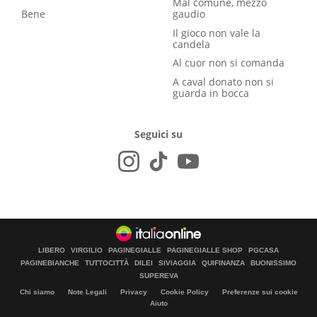
Mal comune, mezzo
Bene
gaudio
Il gioco non vale la
candela
Al cuor non si comanda
A caval donato non si
guarda in bocca
Seguici su
LIBERO
VIRGILIO
PAGINEGIALLE
PAGINEGIALLE SHOP
PGCASA
PAGINEBIANCHE
TUTTOCITTÀ
DILEI
SIVIAGGIA
QUIFINANZA
BUONISSIMO
SUPEREVA
Chi siamo
Note Legali
Privacy
Cookie Policy
Preferenze sui cookie
Aiuto