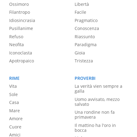
Ossimoro
Libertà
Filantropo
Facile
Idiosincrasia
Pragmatico
Pusillanime
Conoscenza
Refuso
Riassunto
Neofita
Paradigma
Iconoclasta
Gioia
Apotropaico
Tristezza
RIME
PROVERBI
Vita
La verità vien sempre a
galla
Sole
Uomo avvisato, mezzo
Casa
salvato
Mare
Una rondine non fa
primavera
Amore
Il mattino ha l'oro in
Cuore
bocca
Amici