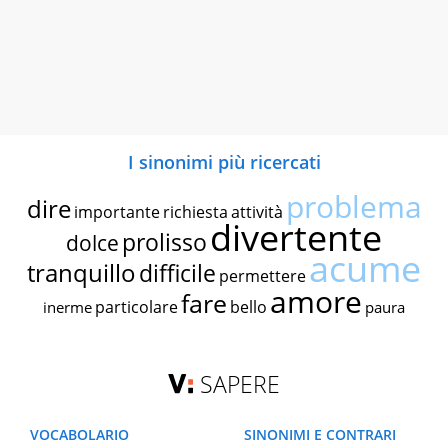
I sinonimi più ricercati
problema
dire
importante
richiesta
attività
divertente
prolisso
dolce
acume
tranquillo
difficile
permettere
amore
fare
particolare
bello
inerme
paura
SAPERE
VOCABOLARIO
SINONIMI E CONTRARI