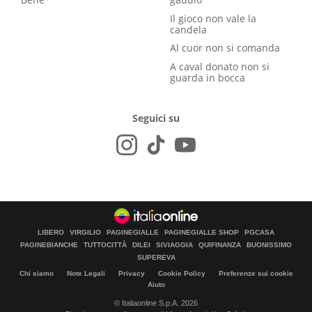
Il gioco non vale la
candela
Al cuor non si comanda
A caval donato non si
guarda in bocca
Seguici su
LIBERO
VIRGILIO
PAGINEGIALLE
PAGINEGIALLE SHOP
PGCASA
PAGINEBIANCHE
TUTTOCITTÀ
DILEI
SIVIAGGIA
QUIFINANZA
BUONISSIMO
SUPEREVA
Chi siamo
Note Legali
Privacy
Cookie Policy
Preferenze sui cookie
Aiuto
© Italiaonline S.p.A. 2026