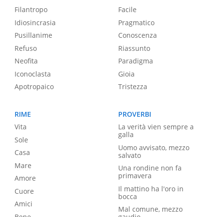
Filantropo
Facile
Idiosincrasia
Pragmatico
Pusillanime
Conoscenza
Refuso
Riassunto
Neofita
Paradigma
Iconoclasta
Gioia
Apotropaico
Tristezza
RIME
PROVERBI
Vita
La verità vien sempre a
galla
Sole
Uomo avvisato, mezzo
Casa
salvato
Mare
Una rondine non fa
primavera
Amore
Il mattino ha l'oro in
Cuore
bocca
Amici
Mal comune, mezzo
Bene
gaudio