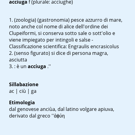
acciuga
f
(plurale: acciughe)
(zoologia) (gastronomia) pesce azzurro di mare,
noto anche col nome di alice dell'ordine dei
Clupeiformi, si conserva sotto sale o sott'olio e
viene impiegato per intingoli e salse -
Classificazione scientifica: Engraulis encrasicolus
(senso figurato) si dice di persona magra,
asciutta
:
è un
acciuga
.''
Sillabazione
ac | ciù | ga
Etimologia
dal genovese
anciùa
, dal latino volgare
apiuva
,
derivato dal greco ''ἀϕύη