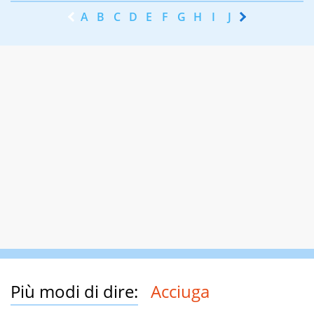
A
B
C
D
E
F
G
H
I
J
K
L
M
N
Più modi di dire:
Acciuga