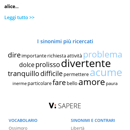
alice
...
Leggi tutto >>
I sinonimi più ricercati
problema
dire
importante
richiesta
attività
divertente
prolisso
dolce
acume
tranquillo
difficile
permettere
amore
fare
particolare
bello
inerme
paura
SAPERE
VOCABOLARIO
SINONIMI E CONTRARI
Ossimoro
Libertà