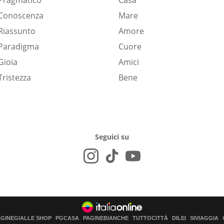
Pragmatico
Casa
Conoscenza
Mare
Riassunto
Amore
Paradigma
Cuore
Gioia
Amici
Tristezza
Bene
Seguici su
AGINEGIALLE SHOP
PGCASA
PAGINEBIANCHE
TUTTOCITTÀ
DILEI
SIVIAGGIA