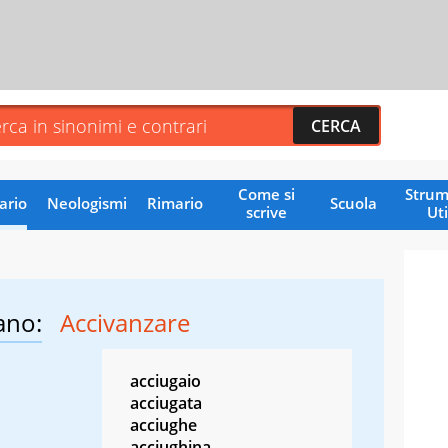
Come si
Strum
ario
Neologismi
Rimario
Scuola
scrive
Uti
ano:
Accivanzare
acciugaio
acciugata
acciughe
acciughina