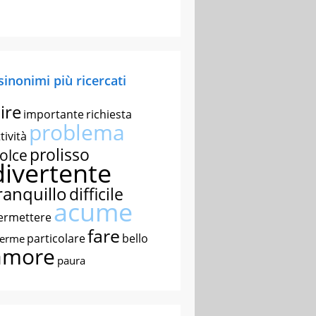
 sinonimi più ricercati
ire
importante
richiesta
problema
tività
prolisso
olce
divertente
ranquillo
difficile
acume
ermettere
fare
particolare
bello
nerme
amore
paura