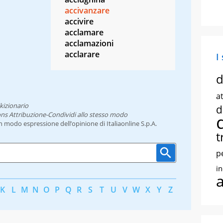
accivanzare
accivire
acclamare
acclamazioni
acclarare
I
d
at
kizionario
d
ns Attribuzione-Condividi allo stesso modo
un modo espressione dell’opinione di Italiaonline S.p.A.
t
p
i
K
L
M
N
O
P
Q
R
S
T
U
V
W
X
Y
Z