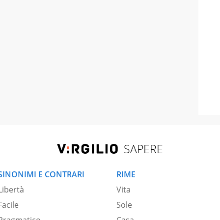
SAPERE
SINONIMI E CONTRARI
RIME
Libertà
Vita
Facile
Sole