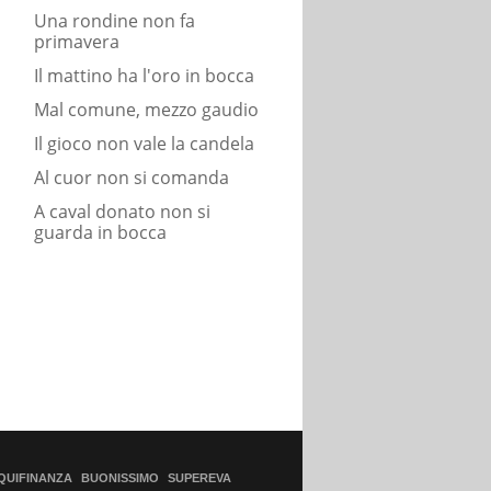
Una rondine non fa
primavera
Il mattino ha l'oro in bocca
Mal comune, mezzo gaudio
Il gioco non vale la candela
Al cuor non si comanda
A caval donato non si
guarda in bocca
QUIFINANZA
BUONISSIMO
SUPEREVA