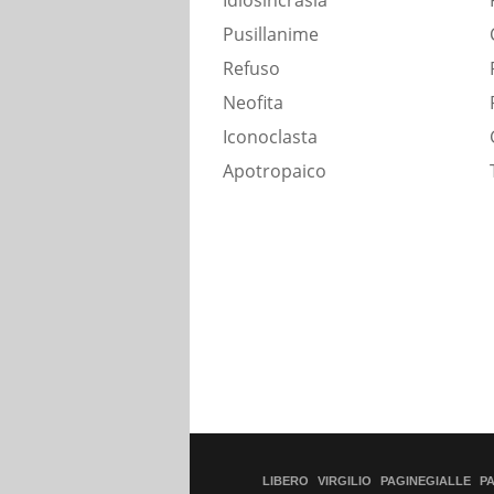
Idiosincrasia
Pusillanime
Refuso
Neofita
Iconoclasta
Apotropaico
LIBERO
VIRGILIO
PAGINEGIALLE
P