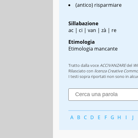
(antico) risparmiare
Sillabazione
ac | ci | van | zà | re
Etimologia
Etimologia mancante
Tratto dalla voce
ACCIVANZARE
del
Wi
Rilasciato con
licenza Creative Commo
I testi sopra riportati non sono in alc
A
B
C
D
E
F
G
H
I
J