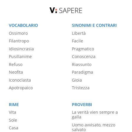
SAPERE
VOCABOLARIO
SINONIMI E CONTRARI
Ossimoro
Libertà
Filantropo
Facile
Idiosincrasia
Pragmatico
Pusillanime
Conoscenza
Refuso
Riassunto
Neofita
Paradigma
Iconoclasta
Gioia
Apotropaico
Tristezza
RIME
PROVERBI
Vita
La verità vien sempre a
galla
Sole
Uomo avvisato, mezzo
Casa
salvato