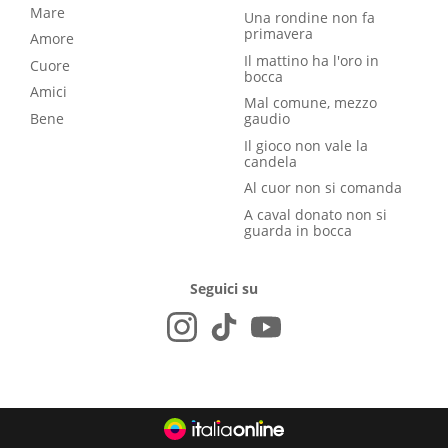
Mare
Una rondine non fa
primavera
Amore
Il mattino ha l'oro in
Cuore
bocca
Amici
Mal comune, mezzo
Bene
gaudio
Il gioco non vale la
candela
Al cuor non si comanda
A caval donato non si
guarda in bocca
Seguici su