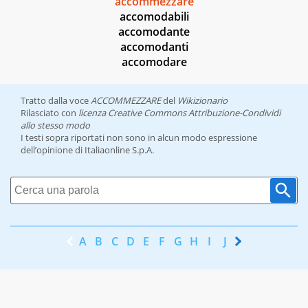
accommezzare
accomodabili
accomodante
accomodanti
accomodare
Tratto dalla voce
ACCOMMEZZARE
del
Wikizionario
Rilasciato con
licenza Creative Commons Attribuzione-Condividi
allo stesso modo
I testi sopra riportati non sono in alcun modo espressione
dell’opinione di Italiaonline S.p.A.
A
B
C
D
E
F
G
H
I
J
K
L
M
N