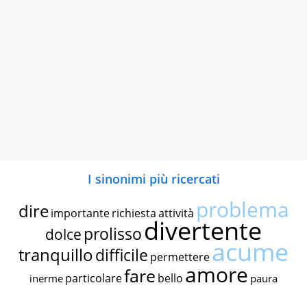
I sinonimi più ricercati
problema
dire
importante
richiesta
attività
divertente
prolisso
dolce
acume
tranquillo
difficile
permettere
amore
fare
particolare
bello
inerme
paura