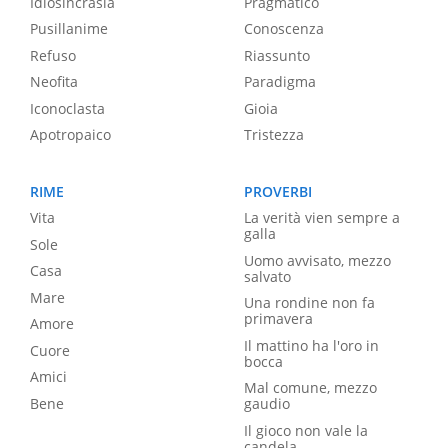
Idiosincrasia
Pragmatico
Pusillanime
Conoscenza
Refuso
Riassunto
Neofita
Paradigma
Iconoclasta
Gioia
Apotropaico
Tristezza
RIME
PROVERBI
Vita
La verità vien sempre a
galla
Sole
Uomo avvisato, mezzo
Casa
salvato
Mare
Una rondine non fa
primavera
Amore
Il mattino ha l'oro in
Cuore
bocca
Amici
Mal comune, mezzo
Bene
gaudio
Il gioco non vale la
candela