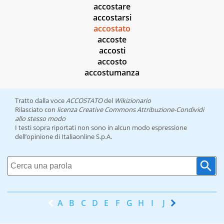
accostare
accostarsi
accostato
accoste
accosti
accosto
accostumanza
Tratto dalla voce
ACCOSTATO
del
Wikizionario
Rilasciato con
licenza Creative Commons Attribuzione-Condividi
allo stesso modo
I testi sopra riportati non sono in alcun modo espressione
dell’opinione di Italiaonline S.p.A.
A
B
C
D
E
F
G
H
I
J
K
L
M
N