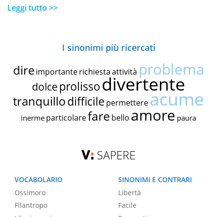
Leggi tutto >>
I sinonimi più ricercati
problema
dire
importante
richiesta
attività
divertente
prolisso
dolce
acume
tranquillo
difficile
permettere
amore
fare
particolare
bello
inerme
paura
SAPERE
VOCABOLARIO
SINONIMI E CONTRARI
Ossimoro
Libertà
Filantropo
Facile