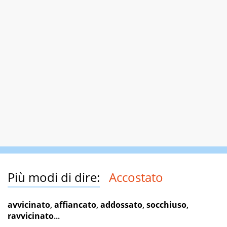
Più modi di dire:
Accostato
avvicinato
,
affiancato
,
addossato
,
socchiuso
,
ravvicinato
...