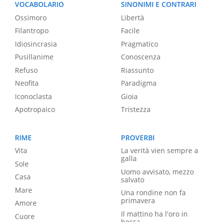
VOCABOLARIO
SINONIMI E CONTRARI
Ossimoro
Libertà
Filantropo
Facile
Idiosincrasia
Pragmatico
Pusillanime
Conoscenza
Refuso
Riassunto
Neofita
Paradigma
Iconoclasta
Gioia
Apotropaico
Tristezza
RIME
PROVERBI
Vita
La verità vien sempre a
galla
Sole
Uomo avvisato, mezzo
Casa
salvato
Mare
Una rondine non fa
primavera
Amore
Il mattino ha l'oro in
Cuore
bocca