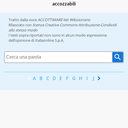
accozzabili
Tratto dalla voce
ACCOTTIMARE
del
Wikizionario
Rilasciato con
licenza Creative Commons Attribuzione-Condividi
allo stesso modo
I testi sopra riportati non sono in alcun modo espressione
dell’opinione di Italiaonline S.p.A.
A
B
C
D
E
F
G
H
I
J
K
L
M
N