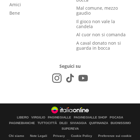
Amici
Mal comune, mezzo
Bene
gaudio
Il gioco non vale la
candela
Al cuor non si comanda
A caval donato non si
guarda in bocca
Seguici su
LIBERO
VIRGILIO
PAGINEGIALLE
PAGINEGIALLE SHOP
PGCASA
PAGINEBIANCHE
TUTTOCITTÀ
DILEI
SIVIAGGIA
QUIFINANZA
BUONISSIMO
SUPEREVA
Chi siamo
Note Legali
Privacy
Cookie Policy
Preferenze sui cookie