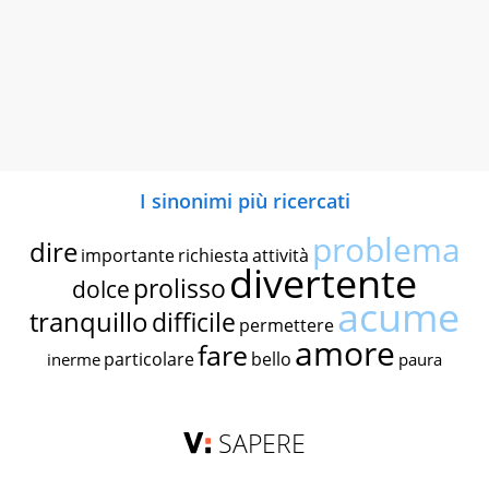
I sinonimi più ricercati
problema
dire
importante
richiesta
attività
divertente
prolisso
dolce
acume
tranquillo
difficile
permettere
amore
fare
particolare
bello
inerme
paura
SAPERE