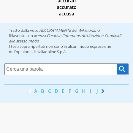
accurati
accurato
accusa
Tratto dalla voce
ACCURATAMENTE
del
Wikizionario
Rilasciato con
licenza Creative Commons Attribuzione-Condividi
allo stesso modo
I testi sopra riportati non sono in alcun modo espressione
dell’opinione di Italiaonline S.p.A.
A
B
C
D
E
F
G
H
I
J
K
L
M
N