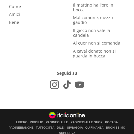
Il mattino ha l'oro in
Cuore
bocca
Amici
Mal comune, mezzo
Bene
gaudio
Il gioco non vale la
candela
Al cuor non si comanda
A caval donato non si
guarda in bocca
Seguici su
LIBERO
VIRGILIO
PAGINEGIALLE
PAGINEGIALLE SHOP
PGCASA
PAGINEBIANCHE
TUTTOCITTÀ
DILEI
SIVIAGGIA
QUIFINANZA
BUONISSIMO
SUPEREVA