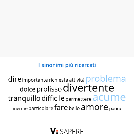
I sinonimi più ricercati
problema
dire
importante
richiesta
attività
divertente
prolisso
dolce
acume
tranquillo
difficile
permettere
amore
fare
particolare
bello
inerme
paura
SAPERE