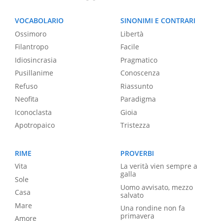
VOCABOLARIO
SINONIMI E CONTRARI
Ossimoro
Libertà
Filantropo
Facile
Idiosincrasia
Pragmatico
Pusillanime
Conoscenza
Refuso
Riassunto
Neofita
Paradigma
Iconoclasta
Gioia
Apotropaico
Tristezza
RIME
PROVERBI
Vita
La verità vien sempre a
galla
Sole
Uomo avvisato, mezzo
Casa
salvato
Mare
Una rondine non fa
primavera
Amore