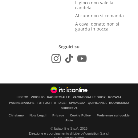
Il gioco non vale la
candela
Al cuor non si comanda
A caval donato non si
guarda in bocca
Seguici su
LIBERO
VIRGILIO
PAGINEGIALLE
PAGINEGIALLE SHOP
PGCASA
PAGINEBIANCHE
TUTTOCITTÀ
DILEI
SIVIAGGIA
QUIFINANZA
BUONISSIMO
SUPEREVA
Chi siamo
Note Legali
Privacy
Cookie Policy
Preferenze sui cookie
Aiuto
© Italiaonline S.p.A. 2026
Direzione e coordinamento di Libero Acquisition S.á r.l.