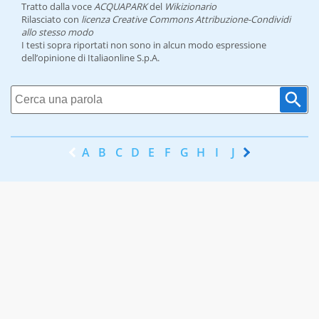
Tratto dalla voce
ACQUAPARK
del
Wikizionario
Rilasciato con
licenza Creative Commons Attribuzione-Condividi
allo stesso modo
I testi sopra riportati non sono in alcun modo espressione
dell’opinione di Italiaonline S.p.A.
A
B
C
D
E
F
G
H
I
J
K
L
M
N