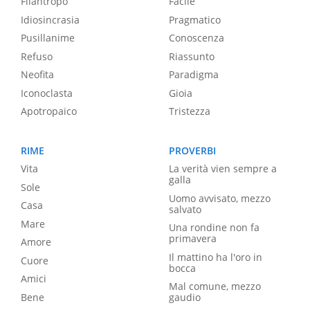
Filantropo
Facile
Idiosincrasia
Pragmatico
Pusillanime
Conoscenza
Refuso
Riassunto
Neofita
Paradigma
Iconoclasta
Gioia
Apotropaico
Tristezza
RIME
PROVERBI
Vita
La verità vien sempre a
galla
Sole
Uomo avvisato, mezzo
Casa
salvato
Mare
Una rondine non fa
primavera
Amore
Il mattino ha l'oro in
Cuore
bocca
Amici
Mal comune, mezzo
Bene
gaudio