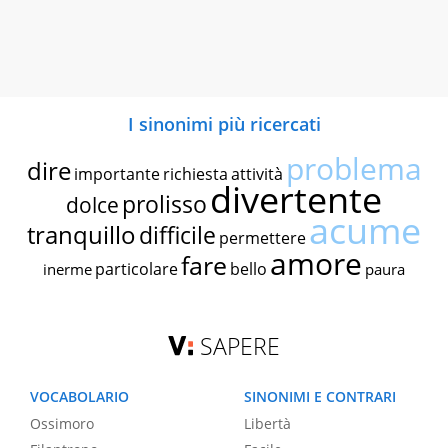
I sinonimi più ricercati
problema
dire
importante
richiesta
attività
divertente
prolisso
dolce
acume
tranquillo
difficile
permettere
amore
fare
particolare
bello
inerme
paura
SAPERE
VOCABOLARIO
SINONIMI E CONTRARI
Ossimoro
Libertà