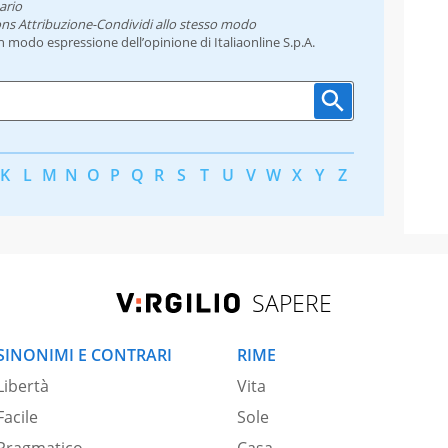
ario
ns Attribuzione-Condividi allo stesso modo
un modo espressione dell’opinione di Italiaonline S.p.A.
K
L
M
N
O
P
Q
R
S
T
U
V
W
X
Y
Z
SAPERE
SINONIMI E CONTRARI
RIME
Libertà
Vita
Facile
Sole