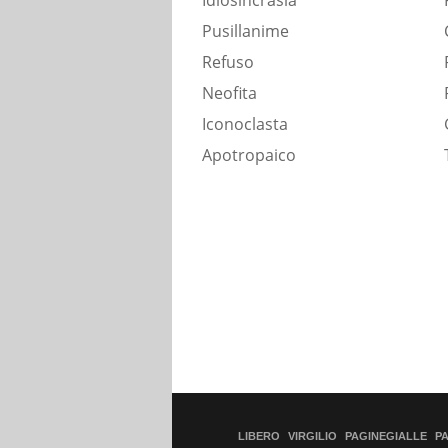
Idiosincrasia
Pusillanime
Refuso
Neofita
Iconoclasta
Apotropaico
LIBERO
VIRGILIO
PAGINEGIALLE
P