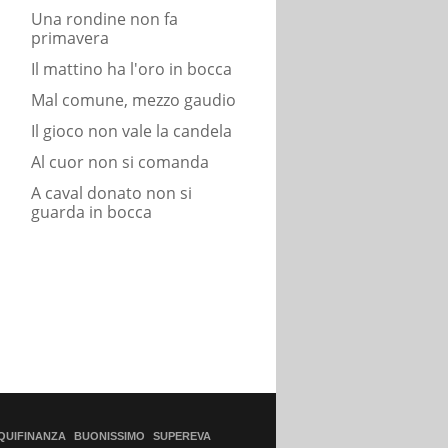
Una rondine non fa
primavera
Il mattino ha l'oro in bocca
Mal comune, mezzo gaudio
Il gioco non vale la candela
Al cuor non si comanda
A caval donato non si
guarda in bocca
QUIFINANZA
BUONISSIMO
SUPEREVA