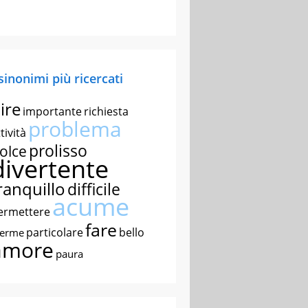
 sinonimi più ricercati
ire
importante
richiesta
problema
tività
prolisso
olce
divertente
ranquillo
difficile
acume
ermettere
fare
particolare
bello
nerme
amore
paura