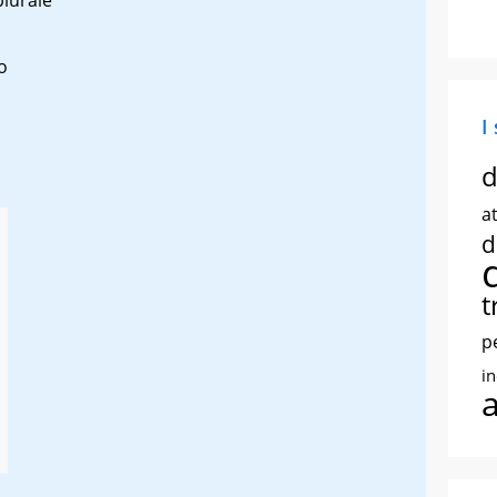
o
I
d
at
d
t
p
i