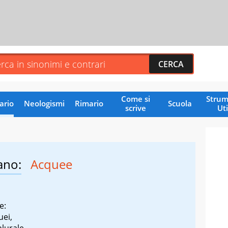
Come si
Strum
ario
Neologismi
Rimario
Scuola
scrive
Uti
ano:
Acquee
e:
uei,
plurale