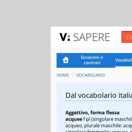
SAPERE
Sinonimi e
Vocabol
contrari
HOME
VOCABOLARIO
Dal vocabolario itali
Aggettivo, forma flessa
acquee
f pl
(singolare maschil
acqueo, plurale maschile: acq
singolare femminile: acquea, 