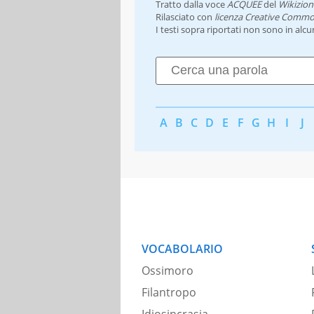
Tratto dalla voce
ACQUEE
del
Wikizion
Rilasciato con
licenza Creative Commo
I testi sopra riportati non sono in alc
A
B
C
D
E
F
G
H
I
J
VOCABOLARIO
Ossimoro
Filantropo