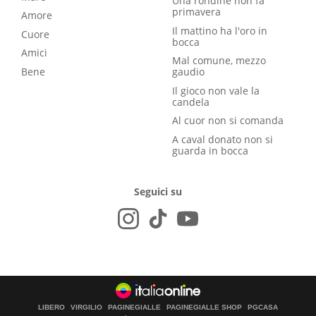
Una rondine non fa
primavera
Amore
Il mattino ha l'oro in
Cuore
bocca
Amici
Mal comune, mezzo
Bene
gaudio
Il gioco non vale la
candela
Al cuor non si comanda
A caval donato non si
guarda in bocca
Seguici su
LIBERO
VIRGILIO
PAGINEGIALLE
PAGINEGIALLE SHOP
PGCASA