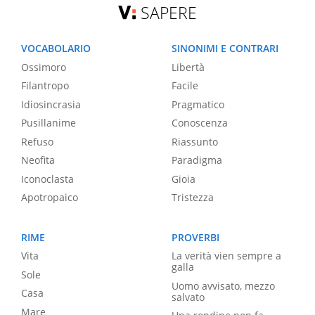
SAPERE
VOCABOLARIO
SINONIMI E CONTRARI
Ossimoro
Libertà
Filantropo
Facile
Idiosincrasia
Pragmatico
Pusillanime
Conoscenza
Refuso
Riassunto
Neofita
Paradigma
Iconoclasta
Gioia
Apotropaico
Tristezza
RIME
PROVERBI
Vita
La verità vien sempre a
galla
Sole
Uomo avvisato, mezzo
Casa
salvato
Mare