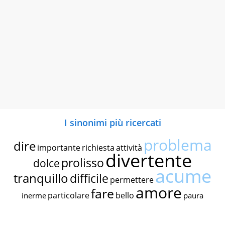
I sinonimi più ricercati
problema
dire
importante
richiesta
attività
divertente
prolisso
dolce
acume
tranquillo
difficile
permettere
amore
fare
particolare
bello
inerme
paura