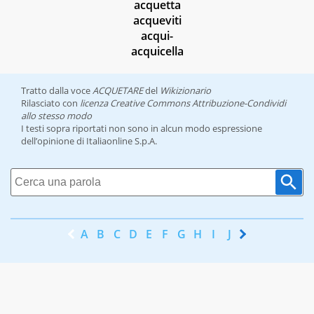
acquetta
acqueviti
acqui-
acquicella
Tratto dalla voce
ACQUETARE
del
Wikizionario
Rilasciato con
licenza Creative Commons Attribuzione-Condividi
allo stesso modo
I testi sopra riportati non sono in alcun modo espressione
dell’opinione di Italiaonline S.p.A.
A
B
C
D
E
F
G
H
I
J
K
L
M
N